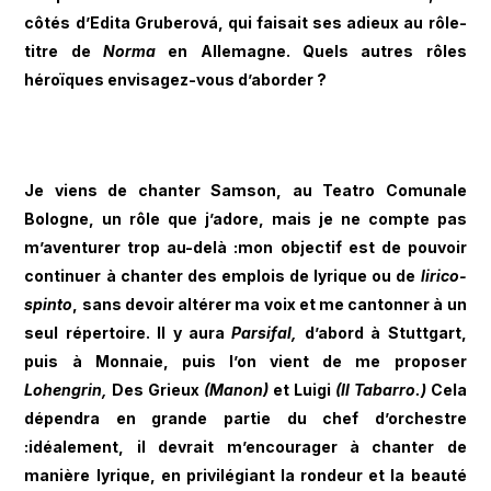
côtés d’Edita Gruberová, qui faisait ses adieux au rôle-
titre de
Norma
en Allemagne. Quels autres rôles
héroïques envisagez-vous d’aborder ?
Je viens de chanter Samson, au Teatro Comunale
Bologne, un rôle que j’adore, mais je ne compte pas
m’aventurer trop au-delà :mon objectif est de pouvoir
continuer à chanter des emplois de lyrique ou de
lirico-
spinto
, sans devoir altérer ma voix et me cantonner à un
seul répertoire. Il y aura
Parsifal,
d’abord à Stuttgart,
puis à Monnaie, puis l’on vient de me proposer
Lohengrin,
Des Grieux
(Manon)
et Luigi
(Il Tabarro.)
Cela
dépendra en grande partie du chef d’orchestre
:idéalement, il devrait m’encourager à chanter de
manière lyrique, en privilégiant la rondeur et la beauté