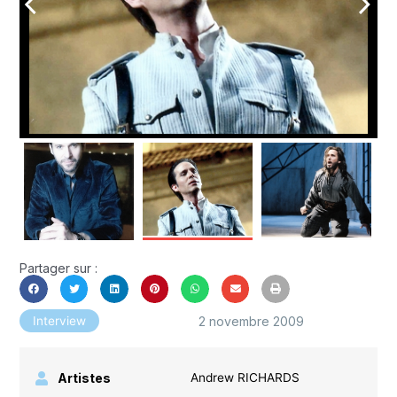
arrow_back_ios
arrow_forward_ios
Partager sur :
2 novembre 2009
Interview
Artistes
Andrew RICHARDS