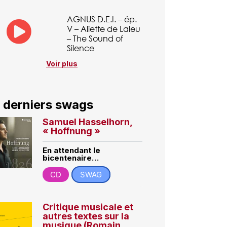
AGNUS D.E.I. – ép.
V – Aliette de Laleu
– The Sound of
Silence
Voir plus
 derniers swags
Samuel Hasselhorn,
« Hoffnung »
En attendant le
bicentenaire…
CD
SWAG
Critique musicale et
autres textes sur la
musique (Romain