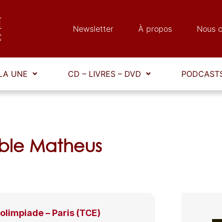
Newsletter
À propos
Nous c
LA UNE
CD – LIVRES – DVD
PODCASTS
mble Matheus
’olimpiade – Paris (TCE)