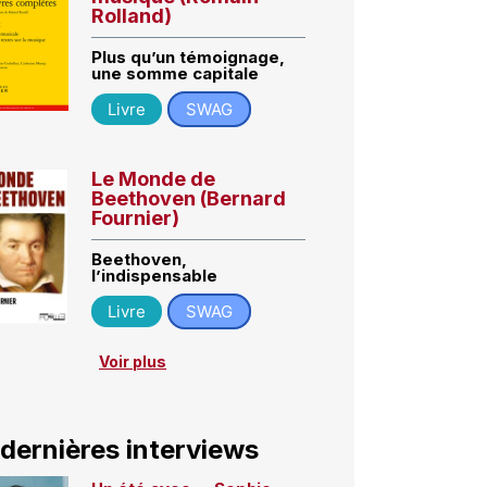
Rolland)
Plus qu’un témoignage,
une somme capitale
Livre
SWAG
Le Monde de
Beethoven (Bernard
Fournier)
Beethoven,
l’indispensable
Livre
SWAG
Voir plus
 dernières interviews