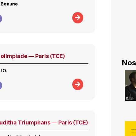
à Beaune
'olimpiade — Paris (TCE)
Nos
J.O.
Juditha Triumphans — Paris (TCE)