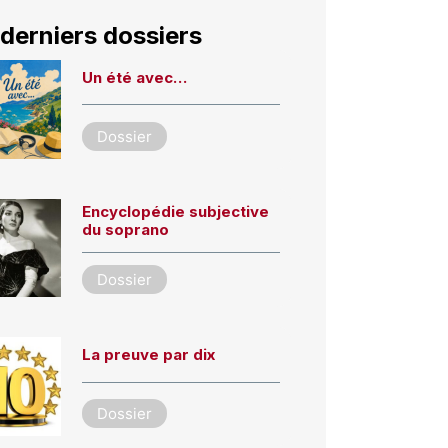
derniers dossiers
Un été avec…
Dossier
Encyclopédie subjective
du soprano
Dossier
La preuve par dix
Dossier