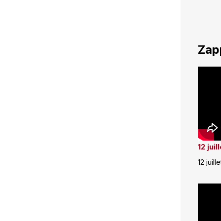
Zap
12 jui
12 juill