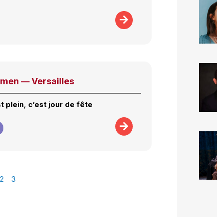
rmen — Versailles
t plein, c’est jour de fête
2
3