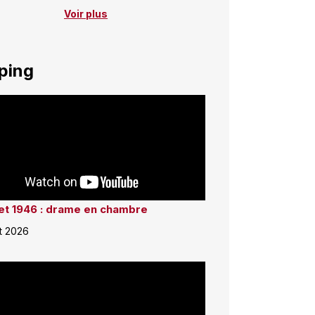
Voir plus
ping
llet 1946 : drame en chambre
et 2026