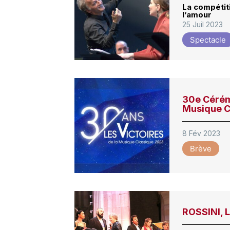
La compétiti
l’amour
25 Juil 2023
Spectacle
30e Cérém
Musique C
8 Fév 2023
Brève
ROSSINI, L