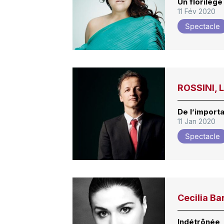
Un florilège
11 Fév 2020
Spectacle
ROSSINI, L
De l’import
11 Jan 2020
Spectacle
Cecilia Bar
Indétrônée