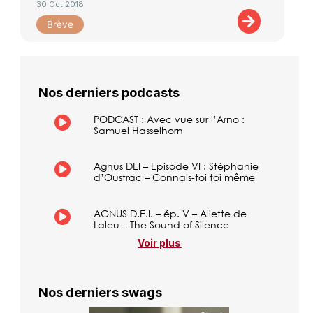
30 Oct 2018
Brève
Nos derniers podcasts
PODCAST : Avec vue sur l’Arno :
Samuel Hasselhorn
Agnus DEI – Episode VI : Stéphanie
d’Oustrac – Connais-toi toi même
AGNUS D.E.I. – ép. V – Aliette de
Laleu – The Sound of Silence
Voir plus
Nos derniers swags