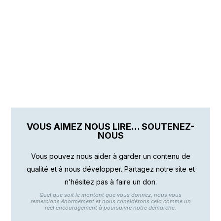
VOUS AIMEZ NOUS LIRE… SOUTENEZ-
NOUS
Vous pouvez nous aider à garder un contenu de
qualité et à nous développer. Partagez notre site et
n’hésitez pas à faire un don.
Quel que soit le montant que vous donnez, nous vous
remercions énormément et nous considérons cela comme un
réel encouragement à poursuivre notre démarche.