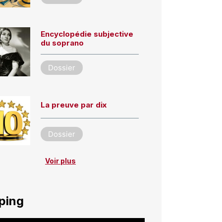
Encyclopédie subjective
du soprano
Dossier
La preuve par dix
Dossier
Voir plus
ping