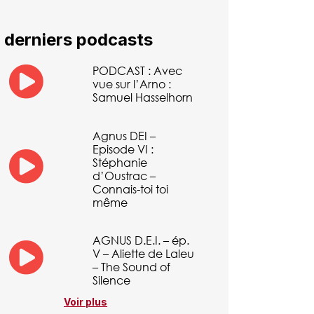
 derniers podcasts
PODCAST : Avec
vue sur l’Arno :
Samuel Hasselhorn
Agnus DEI –
Episode VI :
Stéphanie
d’Oustrac –
Connais-toi toi
même
AGNUS D.E.I. – ép.
V – Aliette de Laleu
– The Sound of
Silence
Voir plus