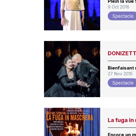
Plein la vue 
9 Oct 2016
Spectacle
DONIZETTI
Bienfaisant
27 Nov 2015
Spectacle
La fuga i
Encore un m