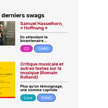
 derniers swags
Samuel Hasselhorn,
« Hoffnung »
En attendant le
bicentenaire…
CD
SWAG
Critique musicale et
autres textes sur la
musique (Romain
Rolland)
Plus qu’un témoignage,
une somme capitale
Livre
SWAG