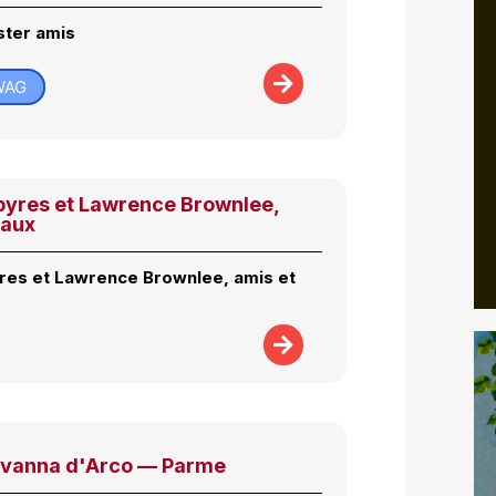
ster amis
WAG
pyres et Lawrence Brownlee,
vaux
res et Lawrence Brownlee, amis et
ovanna d'Arco — Parme