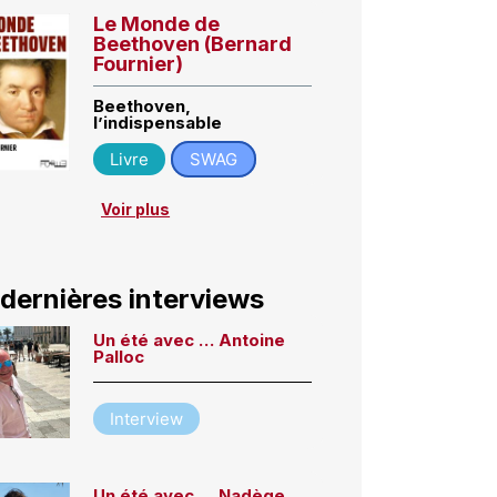
Le Monde de
Beethoven (Bernard
Fournier)
Beethoven,
l’indispensable
Livre
SWAG
Voir plus
 dernières interviews
Un été avec … Antoine
Palloc
Interview
Un été avec … Nadège