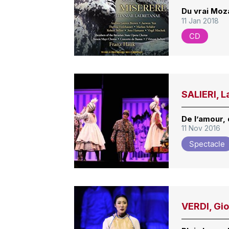
Du vrai Moz
11 Jan 2018
CD
SALIERI, L
De l’amour, 
11 Nov 2016
Spectacle
VERDI, Gi