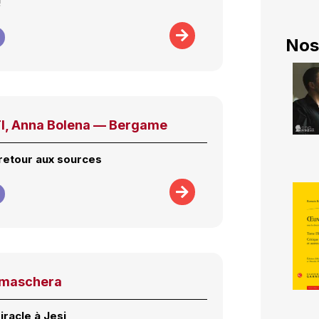
!
Nos
, Anna Bolena — Bergame
 retour aux sources
n maschera
iracle à Jesi