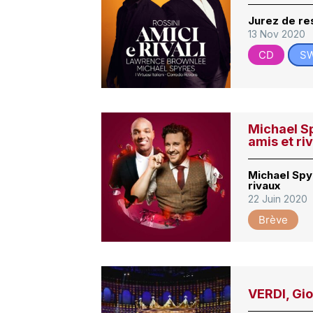
Jurez de re
13 Nov 2020
CD
S
Michael S
amis et ri
Michael Spy
rivaux
22 Juin 2020
Brève
VERDI, Gi