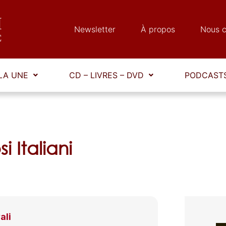
Newsletter
À propos
Nous c
LA UNE
CD – LIVRES – DVD
PODCASTS
i Italiani
ali