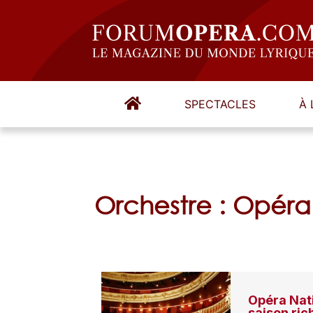
SPECTACLES
À 
Orchestre : Opéra
Opéra Nati
saison rich