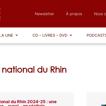
Newsletter
À propos
Nous c
LA UNE
CD – LIVRES – DVD
PODCASTS
 national du Rhin
onal du Rhin 2024-25 : une
e – aussi – en récitals