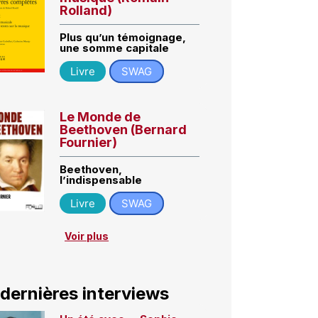
Rolland)
Plus qu’un témoignage,
une somme capitale
Livre
SWAG
Le Monde de
Beethoven (Bernard
Fournier)
Beethoven,
l’indispensable
Livre
SWAG
Voir plus
 dernières interviews