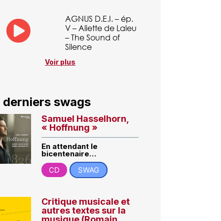
AGNUS D.E.I. – ép.
V – Aliette de Laleu
– The Sound of
Silence
Voir plus
 derniers swags
Samuel Hasselhorn,
« Hoffnung »
En attendant le
bicentenaire…
CD
SWAG
Critique musicale et
autres textes sur la
musique (Romain