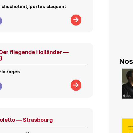
 chuchotent, portes claquent
er fliegende Holländer —
g
Nos
clairages
goletto — Strasbourg