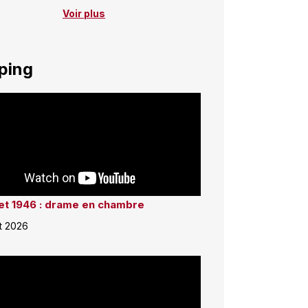
Voir plus
ping
llet 1946 : drame en chambre
et 2026