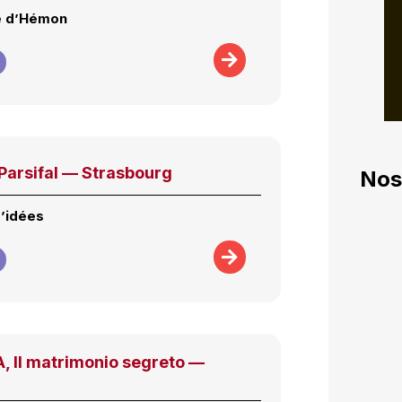
e d’Hémon
arsifal — Strasbourg
Nos
d’idées
 Il matrimonio segreto —