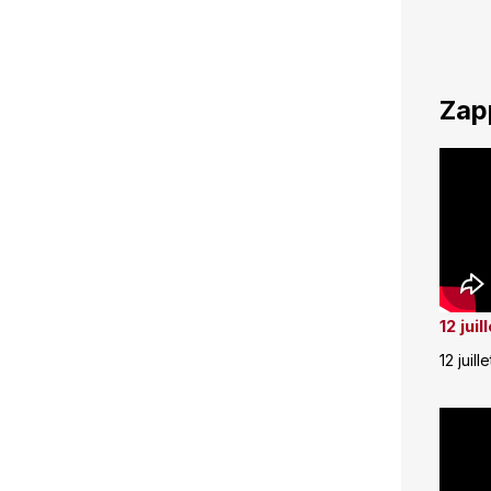
Zap
12 jui
12 juill