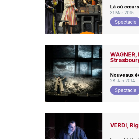
Là où cœurs
31 Mar 2015
Spectacle
WAGNER, D
Strasbour
Nouveaux é
28 Jan 2014
Spectacle
VERDI, Ri