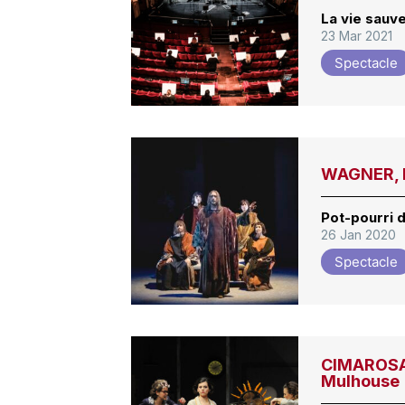
La vie sauv
23 Mar 2021
Spectacle
WAGNER, P
Pot-pourri 
26 Jan 2020
Spectacle
CIMAROSA,
Mulhouse