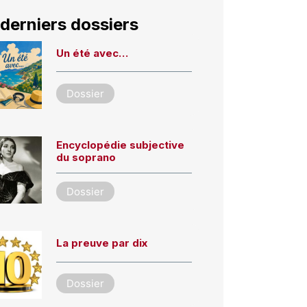
derniers dossiers
Un été avec…
Dossier
Encyclopédie subjective
du soprano
Dossier
La preuve par dix
Dossier