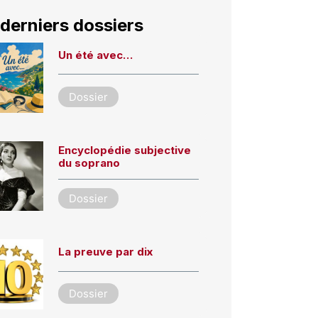
derniers dossiers
Un été avec…
Dossier
Encyclopédie subjective
du soprano
Dossier
La preuve par dix
Dossier