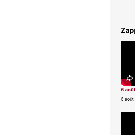
Zap
6 août
6 août