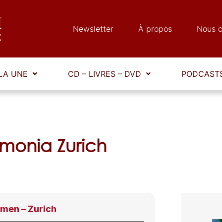
Newsletter
À propos
Nous c
LA UNE
CD – LIVRES – DVD
PODCASTS
rmonia Zurich
rmen – Zurich