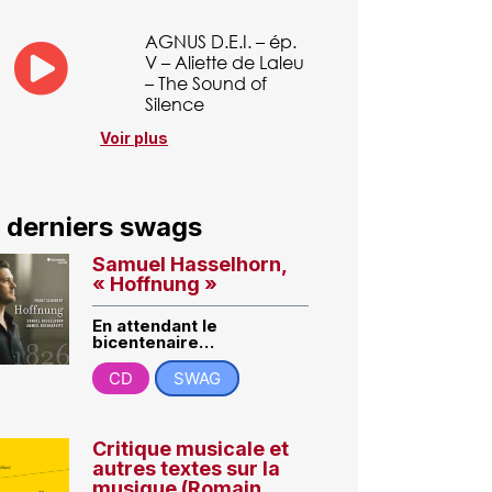
AGNUS D.E.I. – ép.
V – Aliette de Laleu
– The Sound of
Silence
Voir plus
 derniers swags
Samuel Hasselhorn,
« Hoffnung »
En attendant le
bicentenaire…
CD
SWAG
Critique musicale et
autres textes sur la
musique (Romain