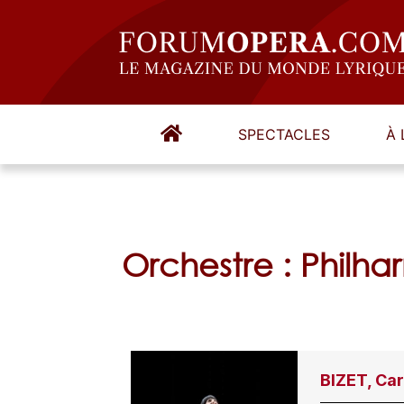
SPECTACLES
À 
Orchestre : Philha
BIZET, Ca