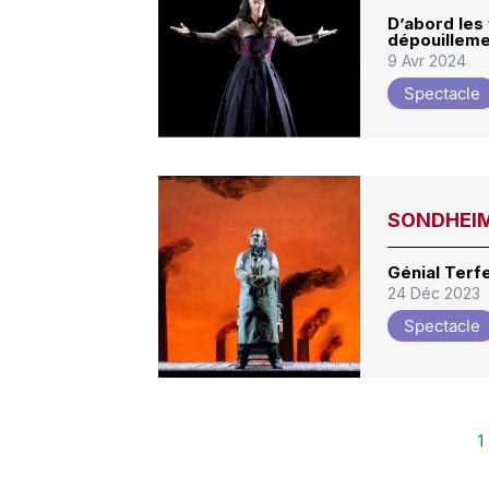
D’abord les 
dépouillem
9 Avr 2024
Spectacle
SONDHEIM,
Génial Terfe
24 Déc 2023
Spectacle
1