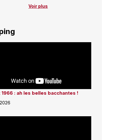
Voir plus
ping
 1966 : ah les belles bacchantes !
 2026