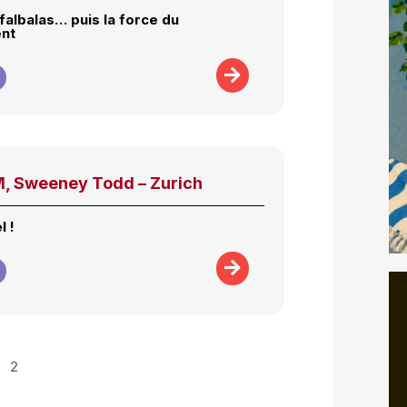
falbalas… puis la force du
ent
 Sweeney Todd – Zurich
l !
2