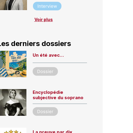
Interview
Voir plus
Les derniers dossiers
Un été avec…
Dossier
Encyclopédie
subjective du soprano
Dossier
La preuve par dix