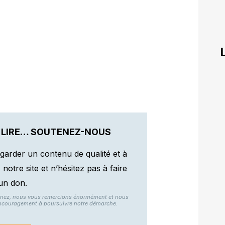
 LIRE… SOUTENEZ-NOUS
garder un contenu de qualité et à
otre site et n’hésitez pas à faire
un don.
nnez, nous vous remercions énormément et nous
ncouragement à poursuivre notre démarche.