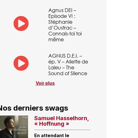
Agnus DEI –
Episode VI :
Stéphanie
d’Oustrac –
Connais-toi toi
même
AGNUS D.E.I. –
ép. V – Aliette de
Laleu – The
Sound of Silence
Voir plus
Nos derniers swags
Samuel Hasselhorn,
« Hoffnung »
En attendant le