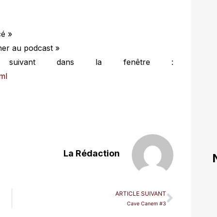
cé »
ner au podcast »
n suivant dans la fenêtre :
ml
La Rédaction
ARTICLE SUIVANT
Cave Canem #3