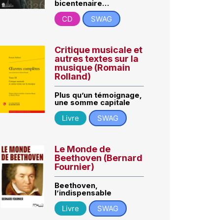
bicentenaire…
CD
SWAG
Critique musicale et
autres textes sur la
musique (Romain
Rolland)
Plus qu’un témoignage,
une somme capitale
Livre
SWAG
Le Monde de
Beethoven (Bernard
Fournier)
Beethoven,
l’indispensable
Livre
SWAG