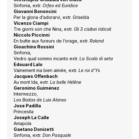
Sinfonia, extr.
Orfeo ed Euridice
Giovanni Bononcini
Per la gloria d’adorarvi, extr.
Griseld
a
Vicenzo Ciampi
Tre giorni son che Nina, extr.
Gli 3 cisibei ridicoli
Niccolo Piccinni
En butte aux fureurs de l’orage, extr.
Roland
Gioachino Rossini
Sinfonia,
Vedro qual sommo incanto extr.
La Scala di seta
Edouard Lalo
Vainement ma bien aimée, extr.
Le roi d’Ys
Jacques Offenbach
Au mont Ida, extr.
La belle Hélêne
Geronimo Guiménez
Intermezzo,
Las Bodas de Luis Alonso
Jose Padilla
Princesita
Joseph La Calle
Amapola
Gaetano Donizett
i
Sinfonia, extr.
Don Pasquale