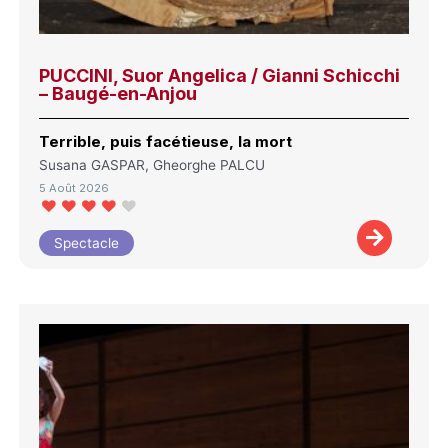
PUCCINI, Suor Angelica / Gianni Schicchi
– Baugé-en-Anjou
Terrible, puis facétieuse, la mort
Susana GASPAR, Gheorghe PALCU
5 Août 2026
Spectacle