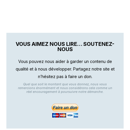
VOUS AIMEZ NOUS LIRE… SOUTENEZ-
NOUS
Vous pouvez nous aider à garder un contenu de
qualité et à nous développer. Partagez notre site et
n’hésitez pas à faire un don.
Quel que soit le montant que vous donnez, nous vous
remercions énormément et nous considérons cela comme un
réel encouragement à poursuivre notre démarche.