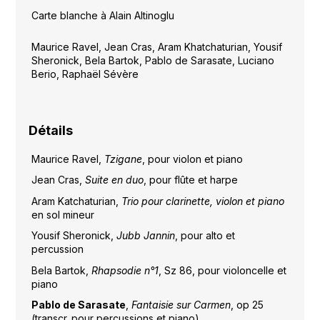
Carte blanche à Alain Altinoglu
Maurice Ravel, Jean Cras, Aram Khatchaturian, Yousif
Sheronick, Bela Bartok, Pablo de Sarasate, Luciano
Berio, Raphaël Sévère
Détails
Maurice Ravel,
Tzigane
, pour violon et piano
Jean Cras,
Suite en duo
, pour flûte et harpe
Aram Katchaturian,
Trio pour clarinette, violon et piano
en sol mineur
Yousif Sheronick,
Jubb Jannin
, pour alto et
percussion
Bela Bartok,
Rhapsodie n°1
, Sz 86, pour violoncelle et
piano
Pablo de Sarasate
,
Fantaisie sur Carmen
, op 25
(transcr. pour percussions et piano)