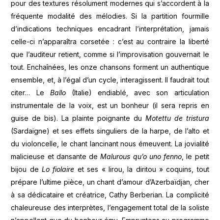
pour des textures résolument modernes qui s’accordent à la
fréquente modalité des mélodies. Si la partition fourmille
d’indications techniques encadrant l’interprétation, jamais
celle-ci n’apparaîtra corsetée : c’est au contraire la liberté
que l’auditeur retient, comme si l’improvisation gouvernait le
tout. Enchaînées, les onze chansons forment un authentique
ensemble, et, à l’égal d’un cycle, interagissent. Il faudrait tout
citer… Le
Ballo
(Italie) endiablé, avec son articulation
instrumentale de la voix, est un bonheur (il sera repris en
guise de bis). La plainte poignante du
Motettu de tristura
(Sardaigne) et ses effets singuliers de la harpe, de l’alto et
du violoncelle, le chant lancinant nous émeuvent. La jovialité
malicieuse et dansante de
Malurous qu’o uno fenno
, le petit
bijou de
Lo fiolaire
et ses « lirou, la diritou » coquins, tout
prépare l’ultime pièce, un chant d’amour d’Azerbaïdjan, cher
à sa dédicataire et créatrice, Cathy Berberian. La complicité
chaleureuse des interprètes, l’engagement total de la soliste