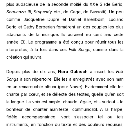
plus audacieuse de la seconde moitié du XXe S (de Berio,
Sequenza III
,
Stripsody
etc., de Cage, de Bussotti). Un peu
comme Jacqueline Dupré et Daniel Barenboim, Luciano
Berio et Cathy Berberian formèrent un des couples les plus
attachants de la musique. Ils auraient eu cent ans cette
année (3). Le programme a été conçu pour réunir tous les
interprètes, à la fois dans ces
Folk Songs
, comme dans la
création qui suivra.
Depuis plus de dix ans,
Nora Gubisch
a inscrit les
Folk
Songs
à son répertoire. Elle les a enregistrés avec son mari
en un remarquable album (pour Naïve). Evidemment elle les
chante par cœur, et se délecte des textes, quelle qu’en soit
la langue. La voix est ample, chaude, égale, et – surtout – le
bonheur de chanter manifeste, communicatif. A la harpe,
fidèle accompagnatrice, vont s’associer tel ou tels
instruments, en fonction du texte et des couleurs requises,