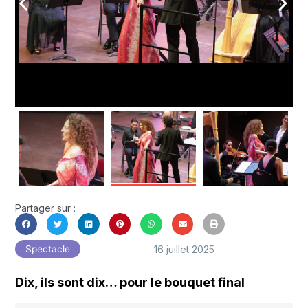
arrow_back_ios
arrow_forward_ios
Partager sur :
16 juillet 2025
Spectacle
Dix, ils sont dix… pour le bouquet final