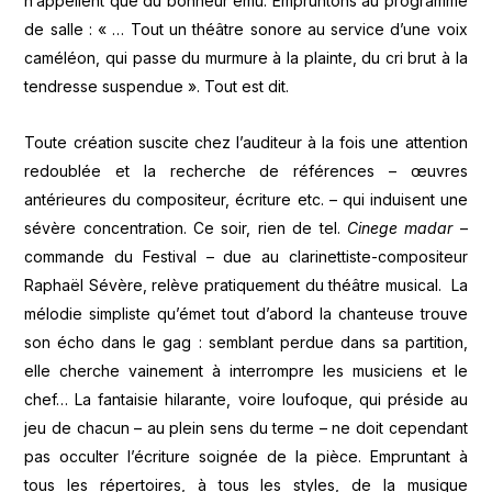
n’appellent que du bonheur ému. Empruntons au programme
de salle : « … Tout un théâtre sonore au service d’une voix
caméléon, qui passe du murmure à la plainte, du cri brut à la
tendresse suspendue ». Tout est dit.
Toute création suscite chez l’auditeur à la fois une attention
redoublée et la recherche de références – œuvres
antérieures du compositeur, écriture etc. – qui induisent une
sévère concentration. Ce soir, rien de tel.
Cinege madar
–
commande du Festival – due au clarinettiste-compositeur
Raphaël Sévère, relève pratiquement du théâtre musical. La
mélodie simpliste qu’émet tout d’abord la chanteuse trouve
son écho dans le gag : semblant perdue dans sa partition,
elle cherche vainement à interrompre les musiciens et le
chef… La fantaisie hilarante, voire loufoque, qui préside au
jeu de chacun – au plein sens du terme – ne doit cependant
pas occulter l’écriture soignée de la pièce. Empruntant à
tous les répertoires, à tous les styles, de la musique