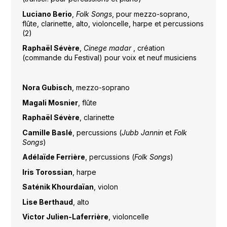
Luciano Berio
,
Folk Songs
, pour mezzo-soprano,
flûte, clarinette, alto, violoncelle, harpe et percussions
(2)
Raphaël Sévère
,
Cinege madar
, création
(commande du Festival) pour voix et neuf musiciens
Nora Gubisch
, mezzo-soprano
Magali Mosnier
, flûte
Raphaël Sévère
, clarinette
Camille Baslé
, percussions (
Jubb Jannin
et
Folk
Songs
)
Adélaïde Ferrière
, percussions (
Folk Songs
)
Iris Torossian
, harpe
Saténik Khourdaïan
, violon
Lise Berthaud
, alto
Victor Julien-Laferrière
, violoncelle