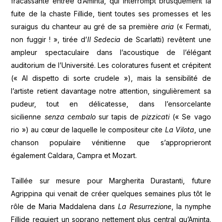
fracassante entrée d’Aminta, qui interrompt brusquement la
fuite de la chaste Fillide, tient toutes ses promesses et les
suraigus du chanteur au gré de sa première
aria
(« Fermati,
non fuggir ! », tirée d’
Il Sedecia
de Scarlatti) revêtent une
ampleur spectaculaire dans l’acoustique de l’élégant
auditorium de l’Université. Les coloratures fusent et crépitent
(« Al dispetto di sorte crudele »), mais la sensibilité de
l’artiste retient davantage notre attention, singulièrement sa
pudeur, tout en délicatesse, dans l’ensorcelante
sicilienne
senza cembalo
sur tapis de
pizzicati
(« Se vago
rio ») au cœur de laquelle le compositeur cite
La Vilota
, une
chanson populaire vénitienne que s’approprieront
également Caldara, Campra et Mozart.
Taillée sur mesure pour Margherita Durastanti, future
Agrippina qui venait de créer quelques semaines plus tôt le
rôle de Maria Maddalena dans
La Resurrezione
, la nymphe
Fillide requiert un soprano nettement plus central qu’Aminta.