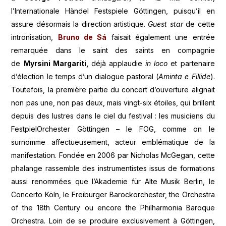
l’Internationale Händel Festspiele Göttingen, puisqu’il en
assure désormais la direction artistique.
Guest star
de cette
intronisation,
Bruno de Sá
faisait également une entrée
remarquée dans le saint des saints en compagnie
de
Myrsini Margariti,
déjà applaudie
in loco
et partenaire
d’élection le temps d’un dialogue pastoral (
Aminta e Fillide
).
Toutefois, la première partie du concert d’ouverture alignait
non pas une, non pas deux, mais vingt-six étoiles, qui brillent
depuis des lustres dans le ciel du festival : les musiciens du
FestpielOrchester Göttingen – le FOG, comme on le
surnomme affectueusement, acteur emblématique de la
manifestation. Fondée en 2006 par Nicholas McGegan, cette
phalange rassemble des instrumentistes issus de formations
aussi renommées que l’Akademie für Alte Musik Berlin, le
Concerto Köln, le Freiburger Barockorchester, the Orchestra
of the 18th Century ou encore the Philharmonia Baroque
Orchestra. Loin de se produire exclusivement à Göttingen,