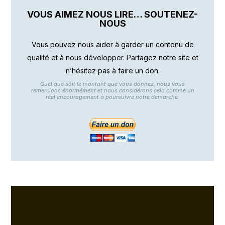
VOUS AIMEZ NOUS LIRE… SOUTENEZ-
NOUS
Vous pouvez nous aider à garder un contenu de
qualité et à nous développer. Partagez notre site et
n’hésitez pas à faire un don.
Quel que soit le montant que vous donnez, nous vous
remercions énormément et nous considérons cela comme un
réel encouragement à poursuivre notre démarche.