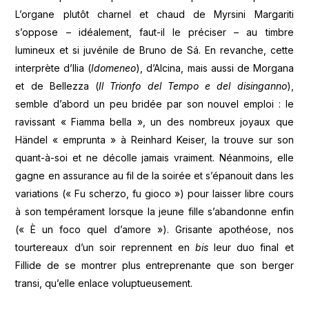
L’organe plutôt charnel et chaud de Myrsini Margariti
s’oppose – idéalement, faut-il le préciser – au timbre
lumineux et si juvénile de Bruno de Sá. En revanche, cette
interprète d’Ilia (
Idomeneo
), d’Alcina, mais aussi de Morgana
et de Bellezza (
Il Trionfo del Tempo e del disinganno
),
semble d’abord un peu bridée par son nouvel emploi : le
ravissant « Fiamma bella », un des nombreux joyaux que
Händel « emprunta » à Reinhard Keiser, la trouve sur son
quant-à-soi et ne décolle jamais vraiment. Néanmoins, elle
gagne en assurance au fil de la soirée et s’épanouit dans les
variations (« Fu scherzo, fu gioco ») pour laisser libre cours
à son tempérament lorsque la jeune fille s’abandonne enfin
(« È un foco quel d’amore »). Grisante apothéose, nos
tourtereaux d’un soir reprennent en
bis
leur duo final et
Fillide de se montrer plus entreprenante que son berger
transi, qu’elle enlace voluptueusement.