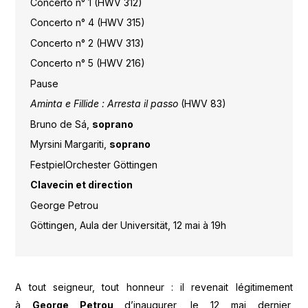
Concerto n° 1 (HWV 312)
Concerto n° 4 (HWV 315)
Concerto n° 2 (HWV 313)
Concerto n° 5 (HWV 216)
Pause
Aminta e Fillide : Arresta il passo
(HWV 83)
Bruno de Sá,
soprano
Myrsini Margariti,
soprano
FestpielOrchester Göttingen
Clavecin et direction
George Petrou
Göttingen, Aula der Universität, 12 mai à 19h
A tout seigneur, tout honneur : il revenait légitimement
à
George Petrou
d’inaugurer, le 12 mai dernier,