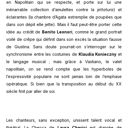
en Napolitain qui se respecte, et porte sur lui une
inénarrable collection d’amulettes contre la
jettatura
) et
éclairantes (la chambre d’Agata estremplie de poupées que
dans son dépit elle jette). Mais il faut peut-être porter cette
idée au crédit de
Benito Leonori
, comme le grand portrait
voilé de crêpe qui définit dans son excès la situation fausse
de Giustina. Sans doute pourrait-on s’interroger sur le
synchronisme entre les costumes de
Klaudia Konieczny
et
le langage musical ; mais grâce à Vastiano, le valet
napolitain, on se rend compte que les hyperboles de
l’expressivité populaire ne sont jamais loin de l’emphase
opératique. Si bien que la transposition au début du XX
siècle finit par aller de soi.
Les chanteurs, sans exception, unissent talent vocal et
théâtral. La Checca de
Laura Cherici
est diaprèe de