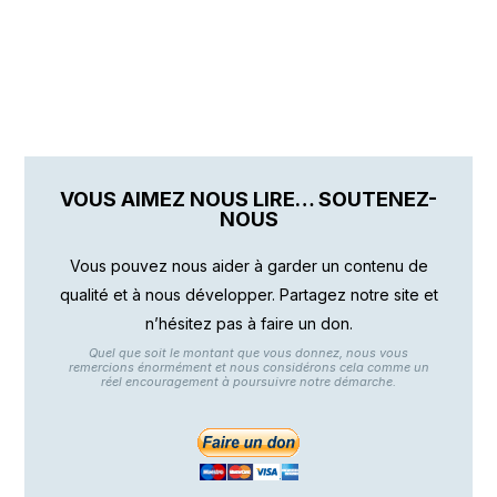
VOUS AIMEZ NOUS LIRE… SOUTENEZ-
NOUS
Vous pouvez nous aider à garder un contenu de
qualité et à nous développer. Partagez notre site et
n’hésitez pas à faire un don.
Quel que soit le montant que vous donnez, nous vous
remercions énormément et nous considérons cela comme un
réel encouragement à poursuivre notre démarche.