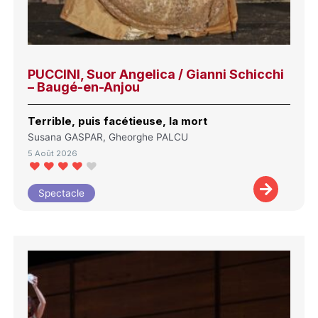
PUCCINI, Suor Angelica / Gianni Schicchi
– Baugé-en-Anjou
Terrible, puis facétieuse, la mort
Susana GASPAR, Gheorghe PALCU
5 Août 2026
Spectacle