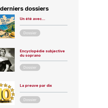
derniers dossiers
Un été avec…
Dossier
Encyclopédie subjective
du soprano
Dossier
La preuve par dix
Dossier