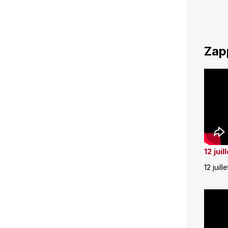
Zap
12 jui
12 juill