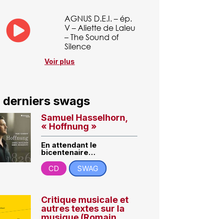
AGNUS D.E.I. – ép.
V – Aliette de Laleu
– The Sound of
Silence
Voir plus
 derniers swags
Samuel Hasselhorn,
« Hoffnung »
En attendant le
bicentenaire…
CD
SWAG
Critique musicale et
autres textes sur la
musique (Romain