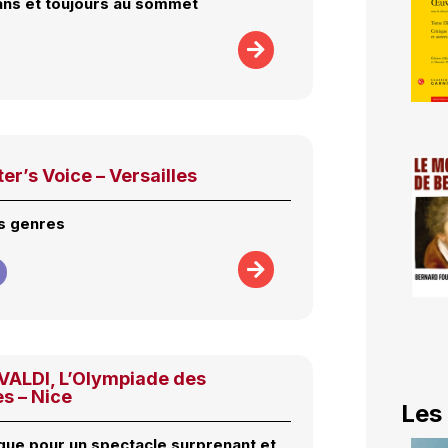
ans et toujours au sommet
er’s Voice – Versailles
s genres
IVALDI, L’Olympiade des
s – Nice
Les
que pour un spectacle surprenant et