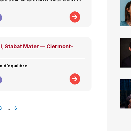
, Stabat Mater — Clermont-
n d’équilibre
3
…
6