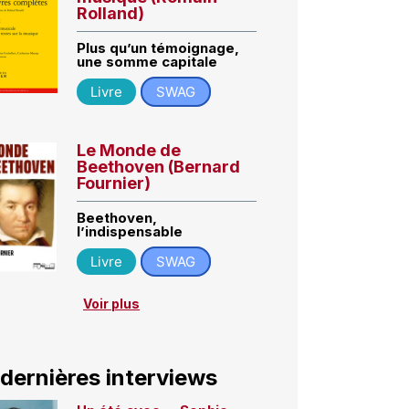
Rolland)
Plus qu’un témoignage,
une somme capitale
Livre
SWAG
Le Monde de
Beethoven (Bernard
Fournier)
Beethoven,
l’indispensable
Livre
SWAG
Voir plus
 dernières interviews