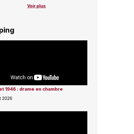
Voir plus
ping
llet 1946 : drame en chambre
et 2026