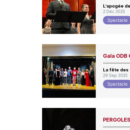
L’apogée d
2 Déc 2025
Spectacle
Gala ODB 
La fête des 
29 Sep 2025
Spectacle
PERGOLESI