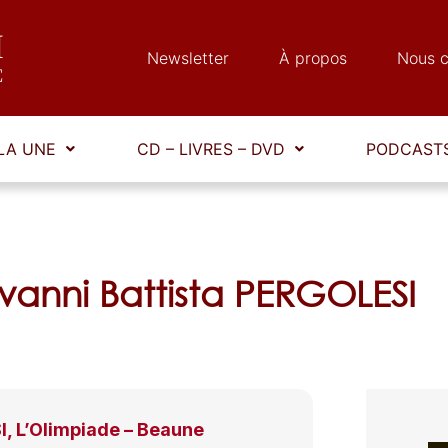
Newsletter
À propos
Nous c
LA UNE
CD – LIVRES – DVD
PODCASTS
vanni Battista PERGOLESI
, L’Olimpiade – Beaune