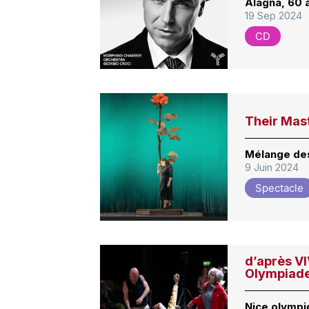
Alagna, 60 
19 Sep 2024
CD
Their Mast
Mélange de
9 Juin 2024
Spectacle
d’après V
Olympiade
Nice olympi