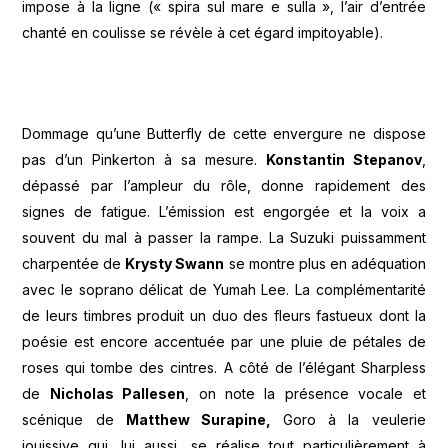
impose à la ligne (« spira sul mare e sulla », l’air d’entrée
chanté en coulisse se révèle à cet égard impitoyable).
Dommage qu’une Butterfly de cette envergure ne dispose
pas d’un Pinkerton à sa mesure.
Konstantin Stepanov
,
dépassé par l’ampleur du rôle, donne rapidement des
signes de fatigue. L’émission est engorgée et la voix a
souvent du mal à passer la rampe. La Suzuki puissamment
charpentée de
Krysty Swann
se montre plus en adéquation
avec le soprano délicat de Yumah Lee. La complémentarité
de leurs timbres produit un duo des fleurs fastueux dont la
poésie est encore accentuée par une pluie de pétales de
roses qui tombe des cintres. A côté de l’élégant Sharpless
de
Nicholas Pallesen
, on note la présence vocale et
scénique de
Matthew Surapine,
Goro à la veulerie
jouissive qui, lui aussi, se réalise tout particulièrement à