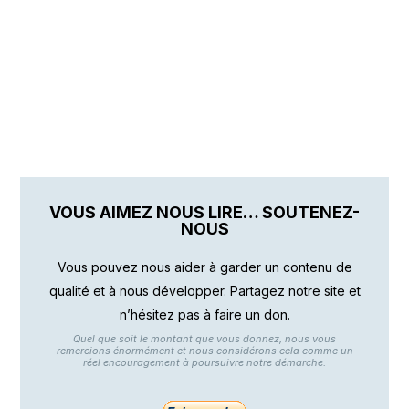
VOUS AIMEZ NOUS LIRE… SOUTENEZ-
NOUS
Vous pouvez nous aider à garder un contenu de
qualité et à nous développer. Partagez notre site et
n’hésitez pas à faire un don.
Quel que soit le montant que vous donnez, nous vous
remercions énormément et nous considérons cela comme un
réel encouragement à poursuivre notre démarche.