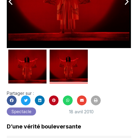
arrow_back_ios
arrow_forward_ios
Partager sur :
18 avril 2010
Spectacle
D’une vérité bouleversante