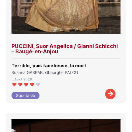
PUCCINI, Suor Angelica / Gianni Schicchi
– Baugé-en-Anjou
Terrible, puis facétieuse, la mort
Susana GASPAR, Gheorghe PALCU
5 Août 2026
Spectacle