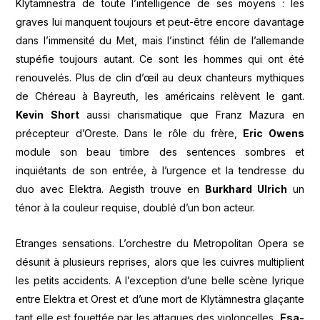
Klytämnestra de toute l’intelligence de ses moyens : les
graves lui manquent toujours et peut-être encore davantage
dans l’immensité du Met, mais l’instinct félin de l’allemande
stupéfie toujours autant. Ce sont les hommes qui ont été
renouvelés. Plus de clin d’œil au deux chanteurs mythiques
de Chéreau à Bayreuth, les américains relèvent le gant.
Kevin Short
aussi charismatique que Franz Mazura en
précepteur d’Oreste. Dans le rôle du frère,
Eric Owens
module son beau timbre des sentences sombres et
inquiétants de son entrée, à l’urgence et la tendresse du
duo avec Elektra. Aegisth trouve en
Burkhard Ulrich
un
ténor à la couleur requise, doublé d’un bon acteur.
Etranges sensations. L’orchestre du Metropolitan Opera se
désunit à plusieurs reprises, alors que les cuivres multiplient
les petits accidents. A l’exception d’une belle scène lyrique
entre Elektra et Orest et d’une mort de Klytämnestra glaçante
tant elle est fouettée par les attaques des violoncelles,
Esa-