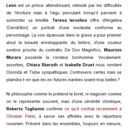
León
est un prince attendrissant, intimidé par les difficultés
de l’écriture mais à l’aigu percutant lorsqu’il parvient à
surmonter sa timidité.
Teresa Iervolino
offre d’Angelina
(Cendrillon) un portrait d’une modestie conforme au
personnage. La voix épanouie dans le grave a pour premier
atout la beauté enveloppante du timbre, d’une couleur
sombre proche du contralto. De Don Magnifico,
Maurizio
Muraro
possède la rondeur bonhomme. Vocalement
assorties,
Chiara Skerath
et
Isabelle Druet
nous rendent
Clorinda et Tisbe sympathiques. Contresens certes mais se
plaindra-t-on que les ex-futures mariées soient trop belles ?
Ni philosophe comme le prétend le livret, ni magicien comme
on le représente souvent, mais d’une sévérité christique,
Roberto Tagliavini
confirme
ce qu’il confiait récemment à
Christian Peter
, à savoir ses affinités avec le répertoire
rossinien. Présent dans les ensembles, toujours en mesure,