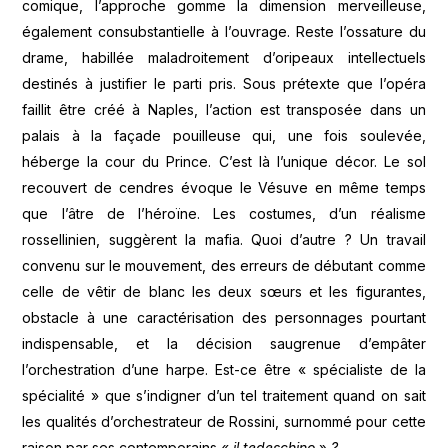
comique, l’approche gomme la dimension merveilleuse,
également consubstantielle à l’ouvrage. Reste l’ossature du
drame, habillée maladroitement d’oripeaux intellectuels
destinés à justifier le parti pris. Sous prétexte que l’opéra
faillit être créé à Naples, l’action est transposée dans un
palais à la façade pouilleuse qui, une fois soulevée,
héberge la cour du Prince. C’est là l’unique décor. Le sol
recouvert de cendres évoque le Vésuve en même temps
que l’âtre de l’héroïne. Les costumes, d’un réalisme
rossellinien, suggèrent la mafia. Quoi d’autre ? Un travail
convenu sur le mouvement, des erreurs de débutant comme
celle de vêtir de blanc les deux sœurs et les figurantes,
obstacle à une caractérisation des personnages pourtant
indispensable, et la décision saugrenue d’empâter
l’orchestration d’une harpe. Est-ce être « spécialiste de la
spécialité » que s’indigner d’un tel traitement quand on sait
les qualités d’orchestrateur de Rossini, surnommé pour cette
raison par ses contemporains «
il tedeschino
»
?