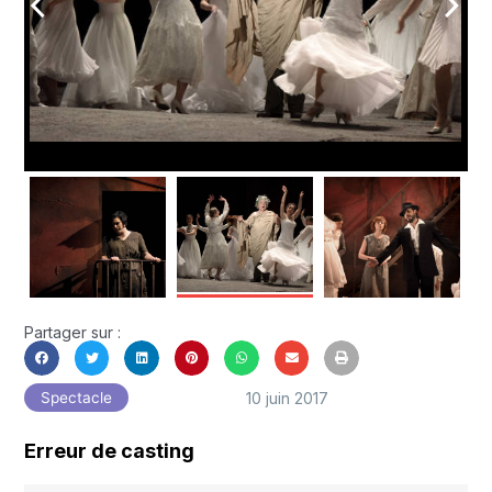
arrow_back_ios
arrow_forward_ios
Partager sur :
10 juin 2017
Spectacle
Erreur de casting