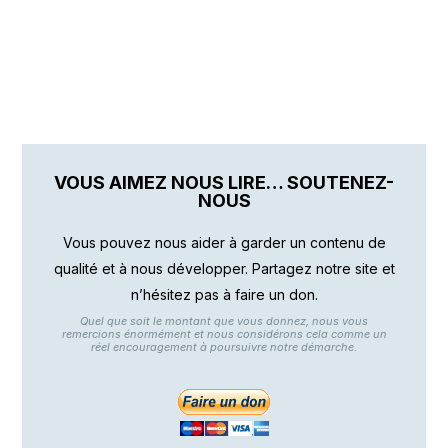
VOUS AIMEZ NOUS LIRE… SOUTENEZ-
NOUS
Vous pouvez nous aider à garder un contenu de
qualité et à nous développer. Partagez notre site et
n’hésitez pas à faire un don.
Quel que soit le montant que vous donnez, nous vous
remercions énormément et nous considérons cela comme un
réel encouragement à poursuivre notre démarche.