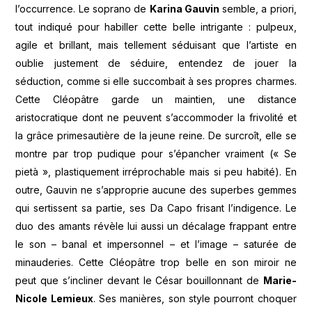
l’occurrence. Le soprano de
Karina Gauvin
semble, a priori,
tout indiqué pour habiller cette belle intrigante : pulpeux,
agile et brillant, mais tellement séduisant que l’artiste en
oublie justement de séduire, entendez de jouer la
séduction, comme si elle succombait à ses propres charmes.
Cette Cléopâtre garde un maintien, une distance
aristocratique dont ne peuvent s’accommoder la frivolité et
la grâce primesautière de la jeune reine. De surcroît, elle se
montre par trop pudique pour s’épancher vraiment (« Se
pietà », plastiquement irréprochable mais si peu habité). En
outre, Gauvin ne s’approprie aucune des superbes gemmes
qui sertissent sa partie, ses Da Capo frisant l’indigence. Le
duo des amants révèle lui aussi un décalage frappant entre
le son – banal et impersonnel – et l’image – saturée de
minauderies. Cette Cléopâtre trop belle en son miroir ne
peut que s’incliner devant le César bouillonnant de
Marie-
Nicole Lemieux
. Ses manières, son style pourront choquer