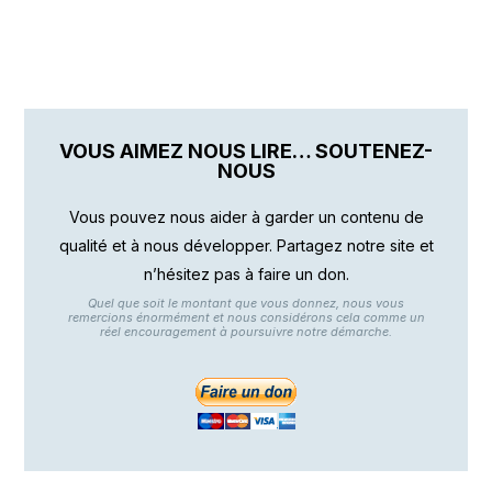
VOUS AIMEZ NOUS LIRE… SOUTENEZ-
NOUS
Vous pouvez nous aider à garder un contenu de
qualité et à nous développer. Partagez notre site et
n’hésitez pas à faire un don.
Quel que soit le montant que vous donnez, nous vous
remercions énormément et nous considérons cela comme un
réel encouragement à poursuivre notre démarche.