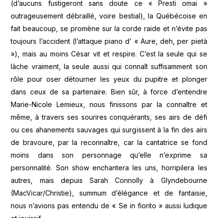
(d’aucuns fustigeront sans doute ce « Presti omai »
outrageusement débraillé, voire bestial), la Québécoise en
fait beaucoup, se promène sur la corde raide et n’évite pas
toujours l’accident (l’attaque piano d’ « Aure, deh, per pietà
»), mais au moins César vit et respire. C’est la seule qui se
lâche vraiment, la seule aussi qui connaît suffisamment son
rôle pour oser détourner les yeux du pupitre et plonger
dans ceux de sa partenaire. Bien sûr, à force d’entendre
Marie-Nicole Lemieux, nous finissons par la connaître et
même, à travers ses sourires conquérants, ses airs de défi
ou ces ahanements sauvages qui surgissent à la fin des airs
de bravoure, par la reconnaître, car la cantatrice se fond
moins dans son personnage qu’elle n’exprime sa
personnalité. Son show enchantera les uns, horripilera les
autres, mais depuis Sarah Connolly à Glyndebourne
(MacVicar/Christie), summum d’élégance et de fantaisie,
nous n’avions pas entendu de « Se in fiorito » aussi ludique