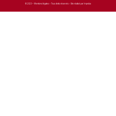
© 2023 –
Mentions légales
– Tous droits réservés – Site réalisé par Improba