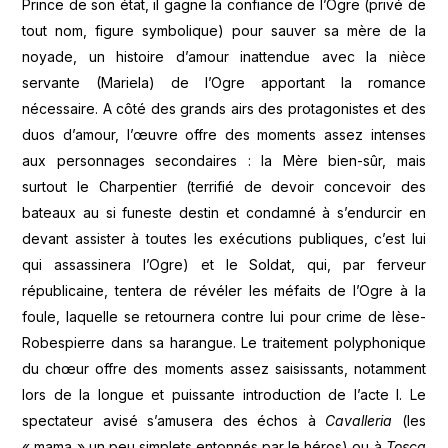
Prince de son état, il gagne la confiance de l’Ogre (privé de
tout nom, figure symbolique) pour sauver sa mère de la
noyade, un histoire d’amour inattendue avec la nièce
servante (Mariela) de l’Ogre apportant la romance
nécessaire. A côté des grands airs des protagonistes et des
duos d’amour, l’œuvre offre des moments assez intenses
aux personnages secondaires : la Mère bien-sûr, mais
surtout le Charpentier (terrifié de devoir concevoir des
bateaux au si funeste destin et condamné à s’endurcir en
devant assister à toutes les exécutions publiques, c’est lui
qui assassinera l’Ogre) et le Soldat, qui, par ferveur
républicaine, tentera de révéler les méfaits de l’Ogre à la
foule, laquelle se retournera contre lui pour crime de lèse-
Robespierre dans sa harangue. Le traitement polyphonique
du chœur offre des moments assez saisissants, notamment
lors de la longue et puissante introduction de l’acte I. Le
spectateur avisé s’amusera des échos à
Cavalleria
(les
« mama » un peu simplets entonnés par le héros) ou à
Tosca