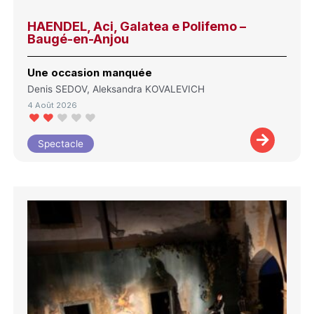
HAENDEL, Aci, Galatea e Polifemo –
Baugé-en-Anjou
Une occasion manquée
Denis SEDOV, Aleksandra KOVALEVICH
4 Août 2026
Spectacle