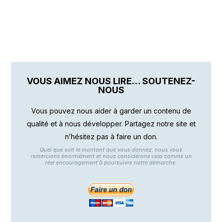
VOUS AIMEZ NOUS LIRE… SOUTENEZ-
NOUS
Vous pouvez nous aider à garder un contenu de
qualité et à nous développer. Partagez notre site et
n’hésitez pas à faire un don.
Quel que soit le montant que vous donnez, nous vous
remercions énormément et nous considérons cela comme un
réel encouragement à poursuivre notre démarche.