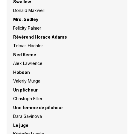
Swallow
Donald Maxwell
Mrs. Sedley
Felicity Palmer
Révérend Horace Adams
Tobias Hächler
Ned Keene
Alex Lawrence
Hobson
Valeriy Murga
Un pêcheur
Christoph Filler
Une femme de pêcheur
Dara Savinova
Le juge
Kristofer Lundin