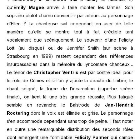
qu’
Emily Magee
arrive à faire monter les larmes. Son
soprano plutôt charnu convient-il par ailleurs au personnage
d’Ellen ? La chanteuse sait cependant en user de telle
manière qu’elle se montre tout à fait crédible tant
vocalement que scéniquement. Le souvenir d’une Felicity
Lott (au disque) ou de Jennifer Smith (sur scène à
Strasbourg en 1999) restent cependant des références
insurpassables dans la mémoire du lyricomane chanceux…
Le ténor de
Christopher Ventris
est par contre idéal pour
le rôle de Grimes et si l’on y ajoute la beauté du timbre, le
chant soigné, la force de l’incarnation (superbe scène
finale), on tient là une très grande réussite. Plus fatigué
semble en revanche le Balstrode de
Jan-Hendrik
Rootering
dont la voix est élimée et grise. Le personnage
s’en accommode cependant sans trop de peine. Il faut noter
en outre une remarquable distribution des seconds rôles
dont émergent une formidable
Felicity Palmer
qui campe