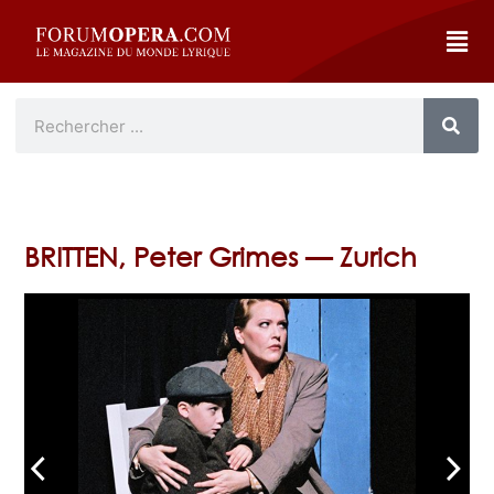
BRITTEN, Peter Grimes — Zurich
arrow_back_ios
arrow_forward_ios