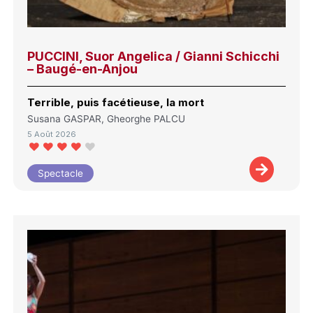
PUCCINI, Suor Angelica / Gianni Schicchi
– Baugé-en-Anjou
Terrible, puis facétieuse, la mort
Susana GASPAR, Gheorghe PALCU
5 Août 2026
Spectacle