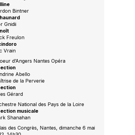
lline
rdon Bintner
haunard
r Gnidii
noît
ick Freulon
cindoro
c Vrain
oeur d’Angers Nantes Opéra
rection
ndrine Abello
trise de la Perverie
rection
lles Gérard
chestre National des Pays de la Loire
rection musicale
rk Shanahan
lais des Congrès, Nantes, dimanche 6 mai
12, 14h30