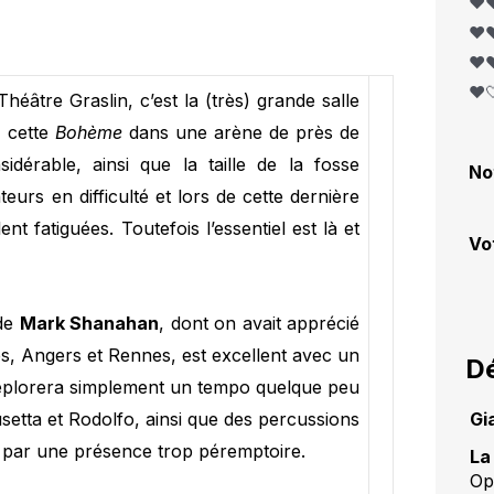
❤️❤
❤️❤
❤️❤
❤️
éâtre Graslin, c’est la (très) grande salle
e cette
Bohème
dans une arène de près de
dérable, ainsi que la taille de la fosse
No
eurs en difficulté et lors de cette dernière
nt fatiguées. Toutefois l’essentiel est là et
Vo
 de
Mark Shanahan
, dont on avait apprécié
es, Angers et Rennes, est excellent avec un
Dé
 déplorera simplement un tempo quelque peu
setta et Rodolfo, ainsi que des percussions
Gi
e par une présence trop péremptoire.
La
Op