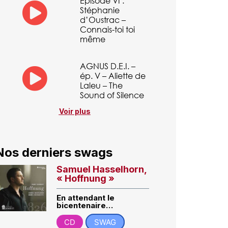
Episode VI :
Stéphanie
d’Oustrac –
Connais-toi toi
même
AGNUS D.E.I. –
ép. V – Aliette de
Laleu – The
Sound of Silence
Voir plus
Nos derniers swags
Samuel Hasselhorn,
« Hoffnung »
En attendant le
bicentenaire…
CD
SWAG