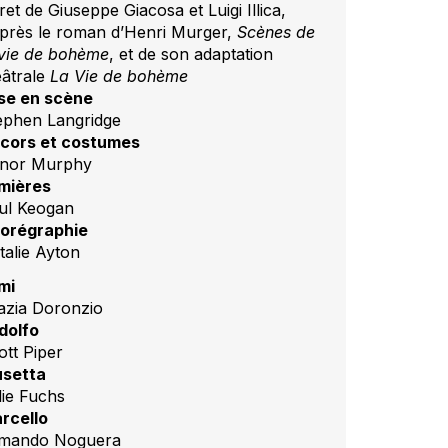
ret de Giuseppe Giacosa et Luigi Illica,
après le roman d’Henri Murger,
Scènes de
 vie de bohème
, et de son adaptation
éâtrale
La Vie de bohème
se en scène
ephen Langridge
cors et costumes
nor Murphy
mières
ul Keogan
orégraphie
talie Ayton
mi
azia Doronzio
dolfo
ott Piper
setta
lie Fuchs
rcello
mando Noguera