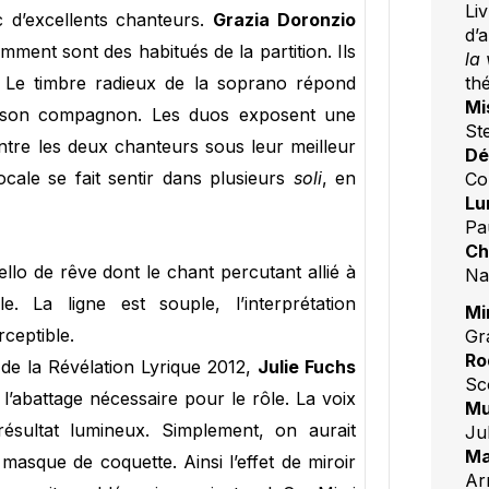
Liv
 d’excellents chanteurs.
Grazia Doronzio
d’
mment sont des habitués de la partition. Ils
la
Le timbre radieux de la soprano répond
th
Mi
ar son compagnon. Les duos exposent une
St
ntre les deux chanteurs sous leur meilleur
Dé
cale se fait sentir dans plusieurs
soli
, en
Co
Lu
Pa
Ch
o de rêve dont le chant percutant allié à
Na
e. La ligne est souple, l’interprétation
Mi
ceptible.
Gr
Ro
 de la Révélation Lyrique 2012,
Julie Fuchs
Sc
l’abattage nécessaire pour le rôle. La voix
Mu
 résultat lumineux. Simplement, on aurait
Ju
Ma
masque de coquette. Ainsi l’effet de miroir
Ar