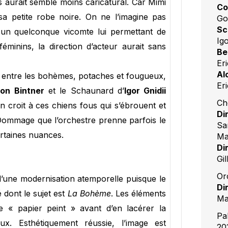
 aurait semblé moins caricatural. Car Mimi
Co
sa petite robe noire. On ne l’imagine pas
Go
Sc
 un quelconque vicomte lui permettant de
Igo
éminins, la direction d’acteur aurait sans
Be
Er
Al
 entre les bohèmes, potaches et fougueux,
Eri
on Bintner
et le Schaunard d’
Igor Gnidii
Ch
n croit à ces chiens fous qui s’ébrouent et
Di
 Dommage que l’orchestre prenne parfois le
Sa
rtaines nuances.
Maî
Di
Gi
Or
 d’une modernisation atemporelle puisque le
Di
 dont le sujet est
La Bohème
. Les éléments
Ma
ce « papier peint » avant d’en lacérer la
Pa
ux. Esthétiquement réussie, l’image est
20