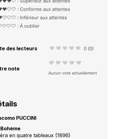
️❤️❤️🤍 : Supérieur aux attentes
️❤️🤍🤍 : Conforme aux attentes
️🤍🤍🤍 : Inférieur aux attentes
🤍🤍🤍 : À oublier
te des lecteurs
0
(
0
)
tre note
Aucun vote actuellement
tails
acomo PUCCINI
 Bohème
éra en quatre tableaux (1896)