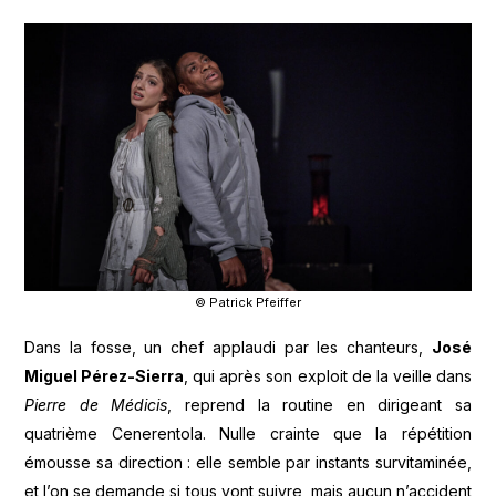
© Patrick Pfeiffer
Dans la fosse, un chef applaudi par les chanteurs,
José
Miguel Pérez-Sierra
, qui après son exploit de la veille dans
Pierre de Médicis
, reprend la routine en dirigeant sa
quatrième Cenerentola. Nulle crainte que la répétition
émousse sa direction : elle semble par instants survitaminée,
et l’on se demande si tous vont suivre, mais aucun n’accident