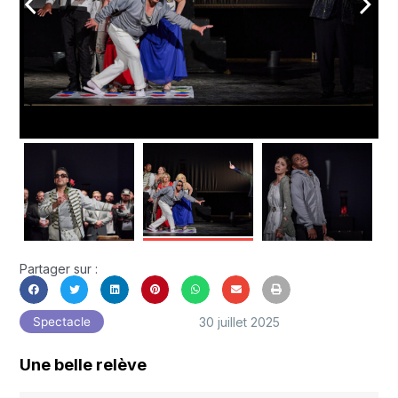
arrow_back_ios
arrow_forward_ios
Partager sur :
30 juillet 2025
Spectacle
Une belle relève