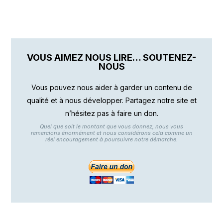
VOUS AIMEZ NOUS LIRE… SOUTENEZ-
NOUS
Vous pouvez nous aider à garder un contenu de
qualité et à nous développer. Partagez notre site et
n’hésitez pas à faire un don.
Quel que soit le montant que vous donnez, nous vous
remercions énormément et nous considérons cela comme un
réel encouragement à poursuivre notre démarche.