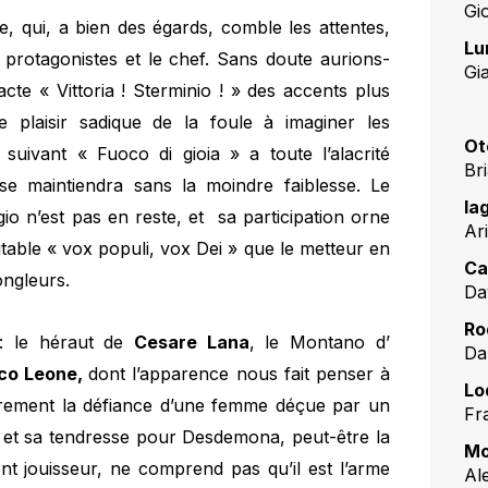
Gi
le, qui, a bien des égards, comble les attentes,
Lu
 protagonistes et le chef. Sans doute aurions-
Gia
te « Vittoria ! Sterminio ! » des accents plus
 plaisir sadique de la foule à imaginer les
Ot
uivant « Fuoco di gioia » a toute l’alacrité
Br
 se maintiendra sans la moindre faiblesse. Le
Ia
o n’est pas en reste, et sa participation orne
Ar
able « vox populi, vox Dei » que le metteur en
Ca
ongleurs.
Da
Ro
 : le héraut de
Cesare Lana
, le Montano d’
Da
co Leone,
dont l’apparence nous fait penser à
Lo
rement la défiance d’une femme déçue par un
Fr
té et sa tendresse pour Desdemona, peut-être la
Mo
cent jouisseur, ne comprend pas qu’il est l’arme
Al