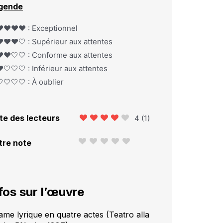
gende
️❤️❤️❤️ : Exceptionnel
️❤️❤️🤍 : Supérieur aux attentes
️❤️🤍🤍 : Conforme aux attentes
️🤍🤍🤍 : Inférieur aux attentes
🤍🤍🤍 : À oublier
te des lecteurs
4
(
1
)
tre note
fos sur l’œuvre
ame lyrique en quatre actes (Teatro alla