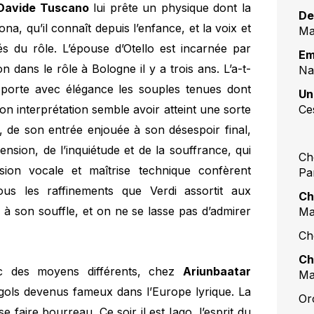
Davide Tuscano
lui prête un physique dont la
De
a, qu’il connaît depuis l’enfance, et la voix et
Mar
és du rôle. L’épouse d’Otello est incarnée par
Em
ion dans le rôle à Bologne il y a trois ans. L’a-t-
Na
 porte avec élégance les souples tenues dont
Un
Ce
son interprétation semble avoir atteint une sorte
, de son entrée enjouée à son désespoir final,
nsion, de l’inquiétude et de la souffrance, qui
Ch
ion vocale et maîtrise technique confèrent
Pa
t tous les raffinements que Verdi assortit aux
Ch
u à son souffle, et on ne se lasse pas d’admirer
Ma
Ch
Ch
ec des moyens différents, chez
Ariunbaatar
Ma
ols devenus fameux dans l’Europe lyrique. La
Or
 se faire bourreau. Ce soir il est Iago, l’esprit du