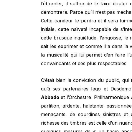
l’ébranler, il suffira de le faire douter 
démontrera. Parce qu’il n’est pas méchan
Cette candeur le perdra et il sera lui-
initiale, cette naïveté incapable de s’in
cette brusque inquiétude, l’angoisse, le re
sait les exprimer et comme il a dans la v
la musicalité qui lui permet d’en faire 
convaincants et des plus respectables.
C’était bien la conviction du public, qu
qu’à ses partenaires Iago et Desdemo
Abbado
et l’Orchestre Philharmonique A
partition, ardente, haletante, passionnée
menaçants, de sourdines sinistres et 
richesse des timbres est celle d’un nuanc
quelques mesures de « un bacio anco