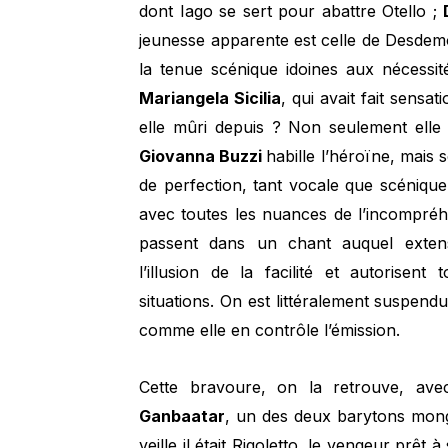
dont Iago se sert pour abattre Otello ;
jeunesse apparente est celle de Desdemon
la tenue scénique idoines aux nécessit
Mariangela Sicilia
, qui avait fait sensat
elle mûri depuis ? Non seulement elle
Giovanna Buzzi
habille l’héroïne, mais 
de perfection, tant vocale que scénique
avec toutes les nuances de l’incompréhe
passent dans un chant auquel extens
l’illusion de la facilité et autorisen
situations. On est littéralement suspend
comme elle en contrôle l’émission.
Cette bravoure, on la retrouve, av
Ganbaatar
, un des deux barytons mong
veille il était Rigoletto, le vengeur prêt à