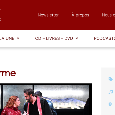
Newsletter
À propos
Nous c
LA UNE
CD – LIVRES – DVD
PODCASTS
arme