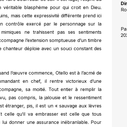
Di
un véritable blasphème pour qui croit en Dieu.
Ro
s, mais cette expressivité différente prend ici
’un contrôle exercé par le personnage sur la
Pa
 mimiques ne trahissent pas ses sentiments
20
é accompagne l’extension somptueuse d’un timbre
e le chanteur déploie avec un souci constant des
. Quand l’œuvre commence, Otello est à l’acmé de
mmandant en chef, il rentre victorieux d’une
compagne, sa moitié. Tout entier à remplir la
 vu, pas compris, la jalousie et le ressentiment
est étranger, pis, il est un « sauvage aux lèvres
t celle qu’il va embrasser est celle que tous
t dû lui donner une assurance inébranlable. Pour