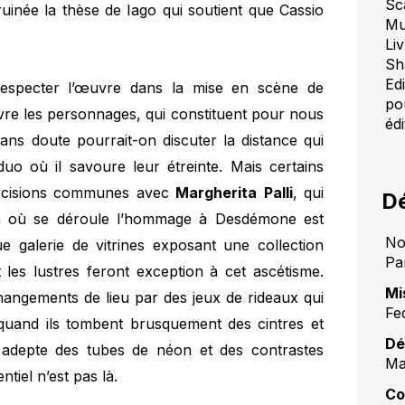
Sc
ruinée la thèse de Iago qui soutient que Cassio
Mu
Liv
Sh
Edi
 respecter l’œuvre dans la mise en scène de
po
vivre les personnages, qui constituent pour nous
édi
 Sans doute pourrait-on discuter la distance qui
uo où il savoure leur étreinte. Mais certains
 décisions communes avec
Margherita
Palli
, qui
Dé
rdin où se déroule l’hommage à Desdémone est
No
e galerie de vitrines exposant une collection
Pa
 les lustres feront exception à cet ascétisme.
Mi
angements de lieu par des jeux de rideaux qui
Fe
 quand ils tombent brusquement des cintres et
Dé
adepte des tubes de néon et des contrastes
Ma
ntiel n’est pas là.
Co