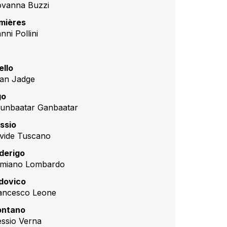
ovanna Buzzi
mières
nni Pollini
ello
ian Jadge
go
iunbaatar Ganbaatar
ssio
vide Tuscano
derigo
miano Lombardo
dovico
ancesco Leone
ntano
essio Verna