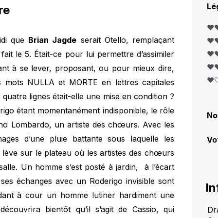
Lé
re
❤️❤
midi que
Brian Jagde
serait Otello, remplaçant
❤️❤
ait le 5. Était-ce pour lui permettre d’assimiler
❤️❤
❤️❤
tant à se lever, proposant, ou pour mieux dire,
❤️
s mots NULLA et MORTE en lettres capitales
 quatre lignes était-elle une mise en condition ?
erigo étant momentanément indisponible, le rôle
No
ano Lombardo, un artiste des chœurs. Avec les
ages d’une pluie battante sous laquelle les
Vo
se lève sur le plateau où les artistes des chœurs
 salle. Un homme s’est posté à jardin, à l’écart
 et ses échanges avec un Roderigo invisible sont
In
dant à cour un homme lutiner hardiment une
couvrira bientôt qu’il s’agit de Cassio, qui
Dr