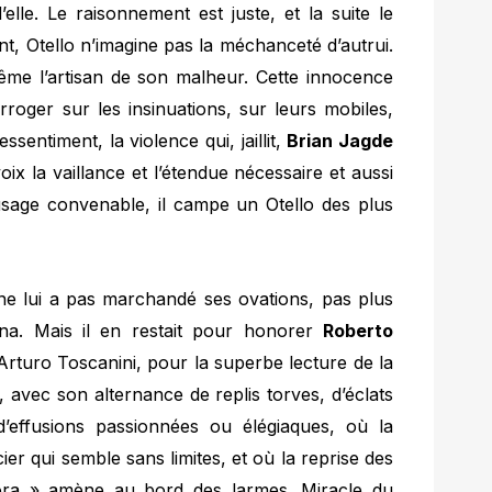
d’elle. Le raisonnement est juste, et la suite le
t, Otello n’imagine pas la méchanceté d’autrui.
même l’artisan de son malheur. Cette innocence
terroger sur les insinuations, sur leurs mobiles,
ssentiment, la violence qui, jaillit,
Brian Jagde
oix la vaillance et l’étendue nécessaire et aussi
l’usage convenable, il campe un Otello des plus
i ne lui a pas marchandé ses ovations, pas plus
na. Mais il en restait pour honorer
Roberto
rturo Toscanini, pour la superbe lecture de la
, avec son alternance de replis torves, d’éclats
d’effusions passionnées ou élégiaques, où la
ier qui semble sans limites, et où la reprise des
ra » amène au bord des larmes. Miracle du