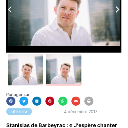
arrow_back_ios
arrow_forward_ios
Partager sur :
4 décembre 2017
Interview
Stanislas de Barbeyrac : « J’espère chanter