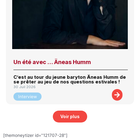
Un été avec … Äneas Humm
C’est au tour du jeune baryton Äneas Humm de
se prêter au jeu de nos questions estivales !
30 Juil 2026
Interview
Voir plus
[themoneytizer id="121707-28"]