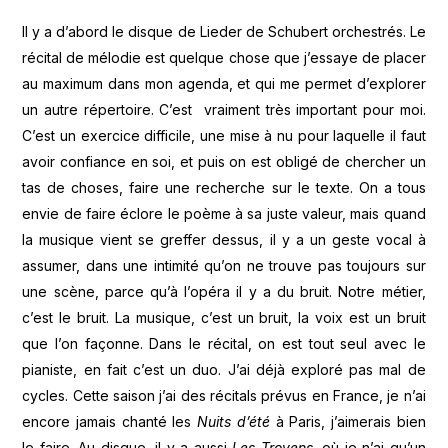
Il y a d’abord le disque de Lieder de Schubert orchestrés. Le
récital de mélodie est quelque chose que j’essaye de placer
au maximum dans mon agenda, et qui me permet d’explorer
un autre répertoire. C’est vraiment très important pour moi.
C’est un exercice difficile, une mise à nu pour laquelle il faut
avoir confiance en soi, et puis on est obligé de chercher un
tas de choses, faire une recherche sur le texte. On a tous
envie de faire éclore le poème à sa juste valeur, mais quand
la musique vient se greffer dessus, il y a un geste vocal à
assumer, dans une intimité qu’on ne trouve pas toujours sur
une scène, parce qu’à l’opéra il y a du bruit. Notre métier,
c’est le bruit. La musique, c’est un bruit, la voix est un bruit
que l’on façonne. Dans le récital, on est tout seul avec le
pianiste, en fait c’est un duo. J’ai déjà exploré pas mal de
cycles. Cette saison j’ai des récitals prévus en France, je n’ai
encore jamais chanté les
Nuits d’été
à Paris, j’aimerais bien
le faire. Au disque, il y a aussi
Les Troyens
, où je n’ai qu’un