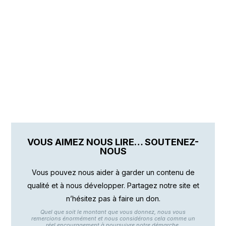
VOUS AIMEZ NOUS LIRE… SOUTENEZ-
NOUS
Vous pouvez nous aider à garder un contenu de
qualité et à nous développer. Partagez notre site et
n’hésitez pas à faire un don.
Quel que soit le montant que vous donnez, nous vous
remercions énormément et nous considérons cela comme un
réel encouragement à poursuivre notre démarche.