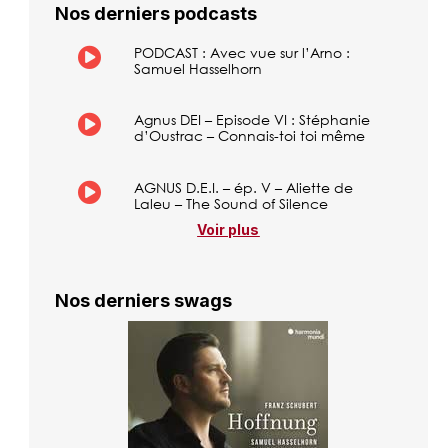
Nos derniers podcasts
PODCAST : Avec vue sur l’Arno :
Samuel Hasselhorn
Agnus DEI – Episode VI : Stéphanie
d’Oustrac – Connais-toi toi même
AGNUS D.E.I. – ép. V – Aliette de
Laleu – The Sound of Silence
Voir plus
Nos derniers swags