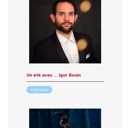
Un été avec … Igor Bouin
Interview