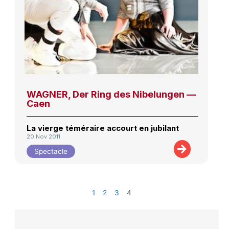
WAGNER, Der Ring des Nibelungen —
Caen
La vierge téméraire accourt en jubilant
20 Nov 2011
Spectacle
1
2
3
4