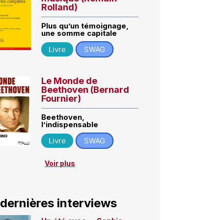
Rolland)
Plus qu’un témoignage,
une somme capitale
Livre
SWAG
Le Monde de
Beethoven (Bernard
Fournier)
Beethoven,
l’indispensable
Livre
SWAG
Voir plus
 dernières interviews