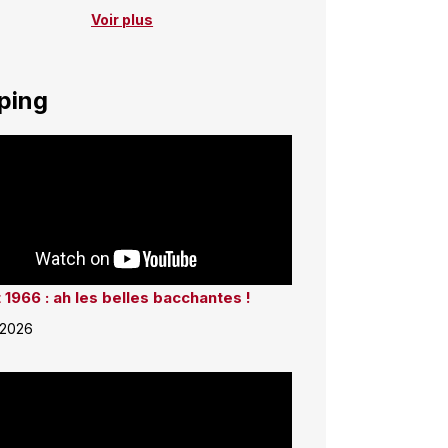
Voir plus
ping
 1966 : ah les belles bacchantes !
 2026