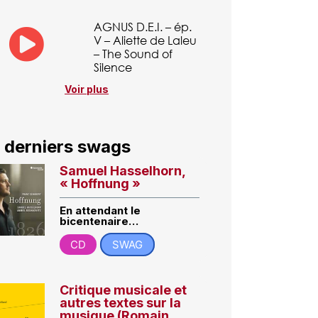
AGNUS D.E.I. – ép.
V – Aliette de Laleu
– The Sound of
Silence
Voir plus
 derniers swags
Samuel Hasselhorn,
« Hoffnung »
En attendant le
bicentenaire…
CD
SWAG
Critique musicale et
autres textes sur la
musique (Romain