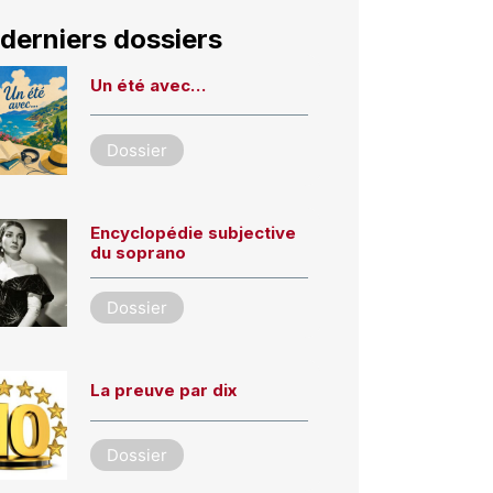
derniers dossiers
Un été avec…
Dossier
Encyclopédie subjective
du soprano
Dossier
La preuve par dix
Dossier