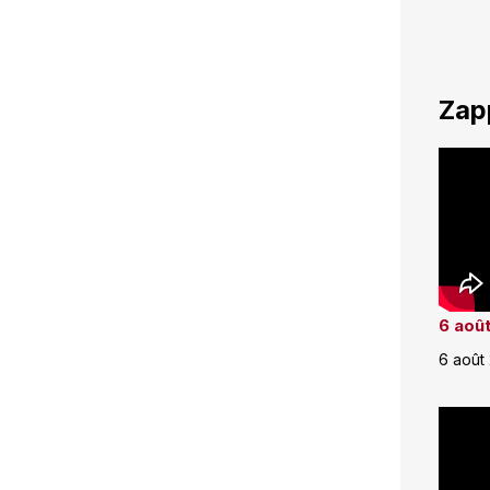
Zap
6 août
6 août