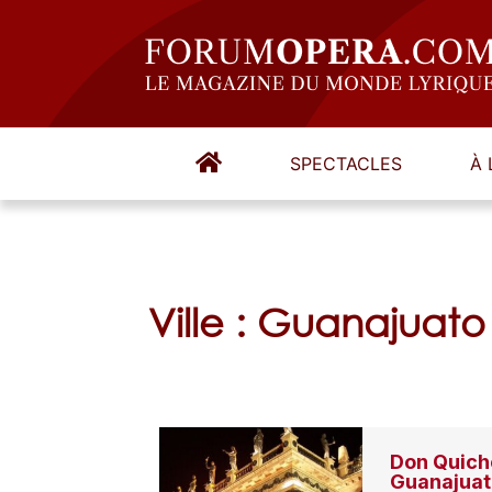
SPECTACLES
À 
Ville : Guanajuato
Don Quicho
Guanajua