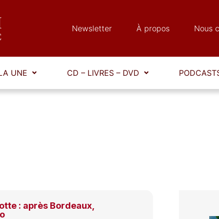
Newsletter
À propos
Nous c
LA UNE
CD – LIVRES – DVD
PODCASTS
tte : après Bordeaux,
to