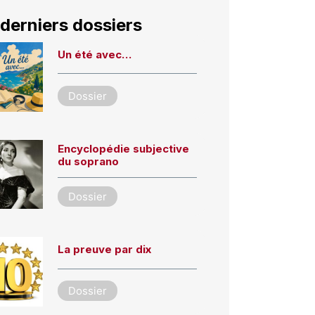
derniers dossiers
Un été avec…
Dossier
Encyclopédie subjective
du soprano
Dossier
La preuve par dix
Dossier