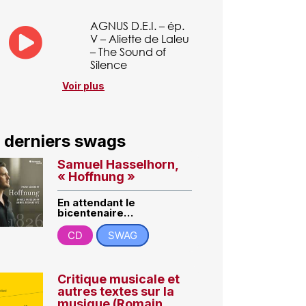
AGNUS D.E.I. – ép.
V – Aliette de Laleu
– The Sound of
Silence
Voir plus
 derniers swags
Samuel Hasselhorn,
« Hoffnung »
En attendant le
bicentenaire…
CD
SWAG
Critique musicale et
autres textes sur la
musique (Romain