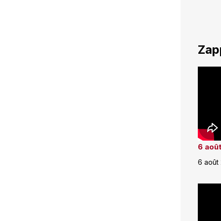
Zap
6 août
6 août