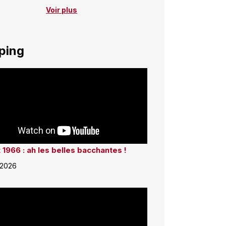
Voir plus
ping
 1966 : ah les belles bacchantes !
 2026