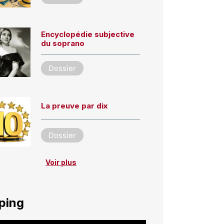
Encyclopédie subjective
du soprano
Dossier
La preuve par dix
Dossier
Voir plus
ping