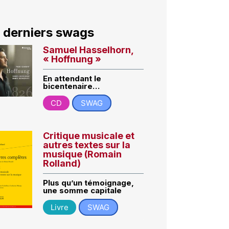
 derniers swags
Samuel Hasselhorn,
« Hoffnung »
En attendant le
bicentenaire…
CD
SWAG
Critique musicale et
autres textes sur la
musique (Romain
Rolland)
Plus qu’un témoignage,
une somme capitale
Livre
SWAG