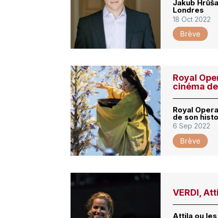
Jakub Hrůša
Londres
18 Oct 2022
Brève
Royal Oper
cinéma de 
Royal Opera
de son histo
6 Sep 2022
Brève
VERDI, Att
Attila ou le