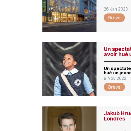
26 Jan 2023
Brève
Un specta
avoir hué 
Un spectate
hué un jeun
9 Nov 2022
Brève
Jakub Hrů
Londres