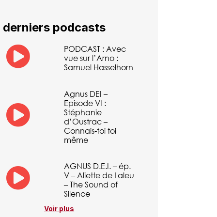
 derniers podcasts
PODCAST : Avec
vue sur l’Arno :
Samuel Hasselhorn
Agnus DEI –
Episode VI :
Stéphanie
d’Oustrac –
Connais-toi toi
même
AGNUS D.E.I. – ép.
V – Aliette de Laleu
– The Sound of
Silence
Voir plus