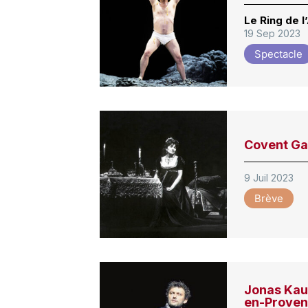
Le Ring de 
19 Sep 2023
Spectacle
Covent Ga
9 Juil 2023
Brève
Jonas Kauf
en-Proven