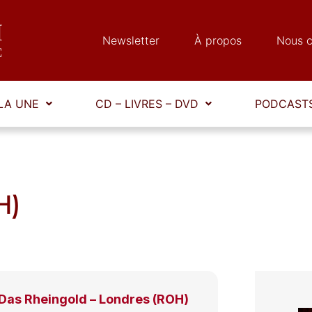
Newsletter
À propos
Nous c
LA UNE
CD – LIVRES – DVD
PODCASTS
H)
as Rheingold – Londres (ROH)