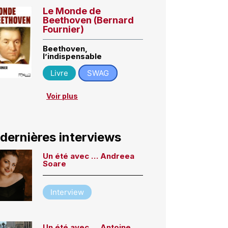
Le Monde de
Beethoven (Bernard
Fournier)
Beethoven,
l’indispensable
Livre
SWAG
Voir plus
 dernières interviews
Un été avec … Andreea
Soare
Interview
Un été avec … Antoine