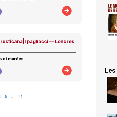
 rusticana|I pagliacci — Londres
s et marées
Les
4
5
…
21