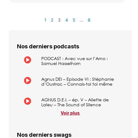
1
2
3
4
5
…
8
Nos derniers podcasts
PODCAST : Avec vue sur l’Arno :
Samuel Hasselhorn
Agnus DEI – Episode VI : Stéphanie
d’Oustrac – Connais-toi toi même
AGNUS D.E.I. – ép. V – Aliette de
Laleu – The Sound of Silence
Voir plus
Nos derniers swags