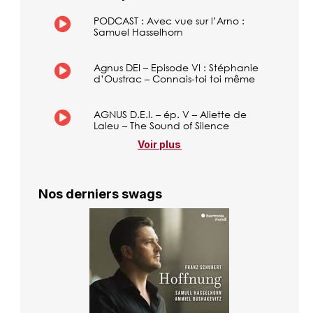
PODCAST : Avec vue sur l’Arno :
Samuel Hasselhorn
Agnus DEI – Episode VI : Stéphanie
d’Oustrac – Connais-toi toi même
AGNUS D.E.I. – ép. V – Aliette de
Laleu – The Sound of Silence
Voir plus
Nos derniers swags