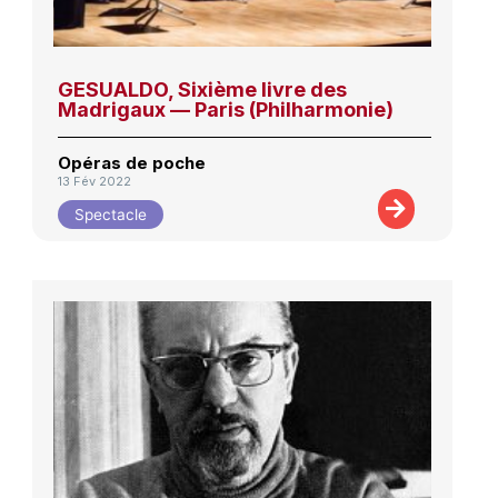
GESUALDO, Sixième livre des
Madrigaux — Paris (Philharmonie)
Opéras de poche
13 Fév 2022
Spectacle