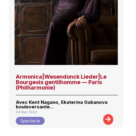
Armonica|Wesendonck Lieder|Le
Bourgeois gentilhomme — Paris
(Philharmonie)
Avec Kent Nagano, Ekaterina Gubanova
bouleversante…
24 Mar 2022
Spectacle