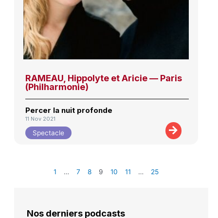
RAMEAU, Hippolyte et Aricie — Paris
(Philharmonie)
Percer la nuit profonde
11 Nov 2021
Spectacle
1
…
7
8
9
10
11
…
25
Nos derniers podcasts