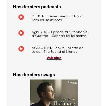
Nos derniers podcasts
PODCAST : Avec vue sur l’Arno :
Samuel Hasselhorn
Agnus DEI – Episode VI : Stéphanie
d’Oustrac – Connais-toi toi même
AGNUS D.E.I. – ép. V – Aliette de
Laleu – The Sound of Silence
Voir plus
Nos derniers swags