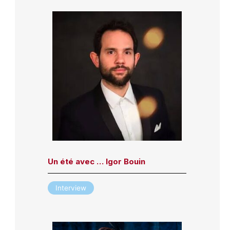
Un été avec … Igor Bouin
Interview