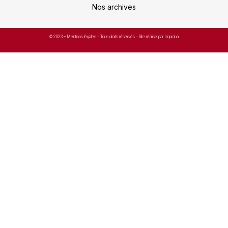
Nos archives
© 2023 –
Mentions légales
– Tous droits réservés – Site réalisé par Improba