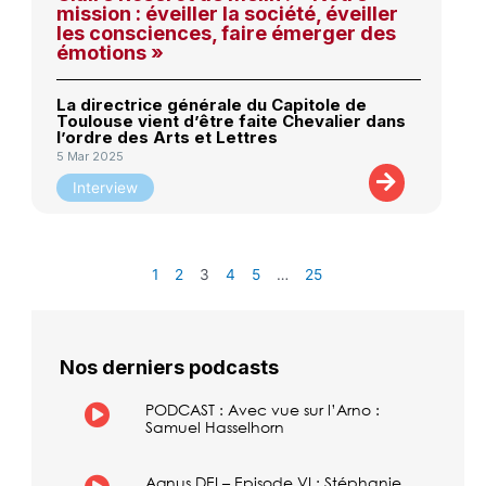
mission : éveiller la société, éveiller
les consciences, faire émerger des
émotions »
La directrice générale du Capitole de
Toulouse vient d’être faite Chevalier dans
l’ordre des Arts et Lettres
5 Mar 2025
Interview
1
2
3
4
5
…
25
Nos derniers podcasts
PODCAST : Avec vue sur l’Arno :
Samuel Hasselhorn
Agnus DEI – Episode VI : Stéphanie