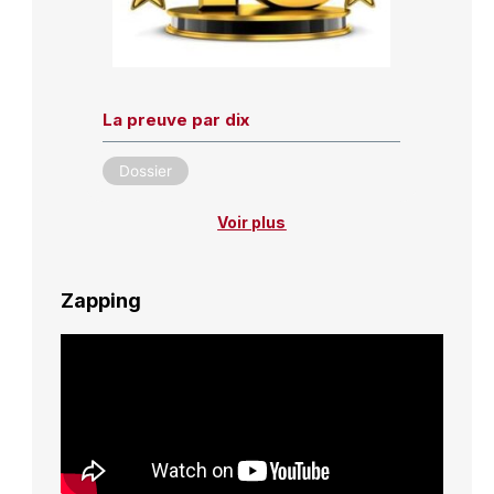
La preuve par dix
Dossier
Voir plus
Zapping