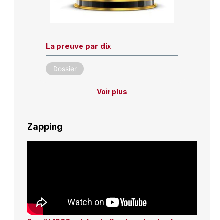
La preuve par dix
Dossier
Voir plus
Zapping