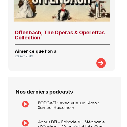
Offenbach, The Operas & Operettas
Collection
Aimer ce que l’on a
26 Avr 2019
Nos derniers podcasts
PODCAST : Avec vue sur l’Arno :
Samuel Hasselhorn
Agnus DEI – Episode VI : Stéphanie
d’Oustrac – Connais-toi toi même