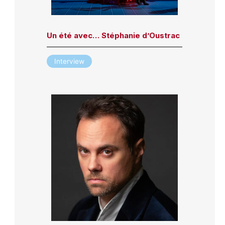
Un été avec… Stéphanie d’Oustrac
Interview