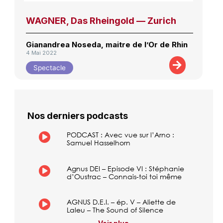
WAGNER, Das Rheingold — Zurich
Gianandrea Noseda, maitre de l’Or de Rhin
4 Mai 2022
Spectacle
Nos derniers podcasts
PODCAST : Avec vue sur l’Arno :
Samuel Hasselhorn
Agnus DEI – Episode VI : Stéphanie
d’Oustrac – Connais-toi toi même
AGNUS D.E.I. – ép. V – Aliette de
Laleu – The Sound of Silence