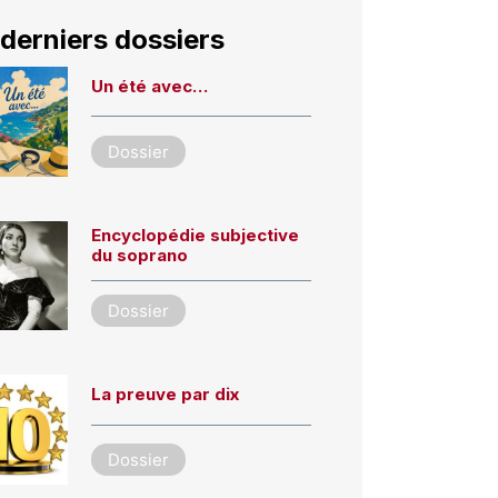
derniers dossiers
Un été avec…
Dossier
Encyclopédie subjective
du soprano
Dossier
La preuve par dix
Dossier