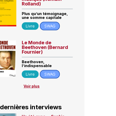
Rolland)
Plus qu’un témoignage,
une somme capitale
Livre
SWAG
Le Monde de
Beethoven (Bernard
Fournier)
Beethoven,
l’indispensable
Livre
SWAG
Voir plus
 dernières interviews