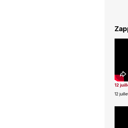
Zap
12 jui
12 juill