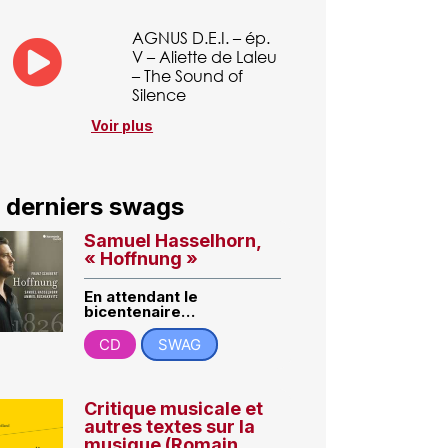
AGNUS D.E.I. – ép.
V – Aliette de Laleu
– The Sound of
Silence
Voir plus
 derniers swags
Samuel Hasselhorn,
« Hoffnung »
En attendant le
bicentenaire…
CD
SWAG
Critique musicale et
autres textes sur la
musique (Romain