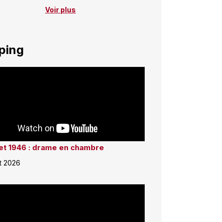
Voir plus
ping
llet 1946 : drame en chambre
et 2026