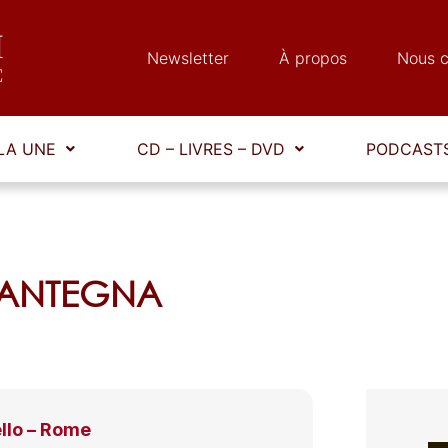
Newsletter
À propos
Nous c
LA UNE
CD – LIVRES – DVD
PODCASTS
 MANTEGNA
llo – Rome