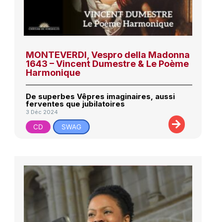
MONTEVERDI, Vespro della Madonna
1643 – Vincent Dumestre & Le Poème
Harmonique
De superbes Vêpres imaginaires, aussi
ferventes que jubilatoires
3 Déc 2024
CD
SWAG