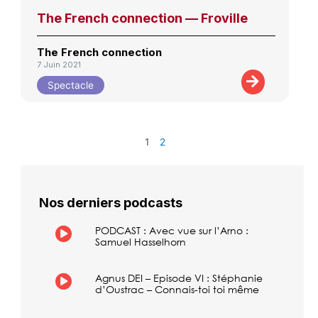
The French connection — Froville
The French connection
7 Juin 2021
Spectacle
1
2
Nos derniers podcasts
PODCAST : Avec vue sur l’Arno :
Samuel Hasselhorn
Agnus DEI – Episode VI : Stéphanie
d’Oustrac – Connais-toi toi même