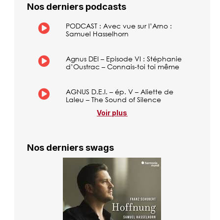
Nos derniers podcasts
PODCAST : Avec vue sur l’Arno :
Samuel Hasselhorn
Agnus DEI – Episode VI : Stéphanie
d’Oustrac – Connais-toi toi même
AGNUS D.E.I. – ép. V – Aliette de
Laleu – The Sound of Silence
Voir plus
Nos derniers swags