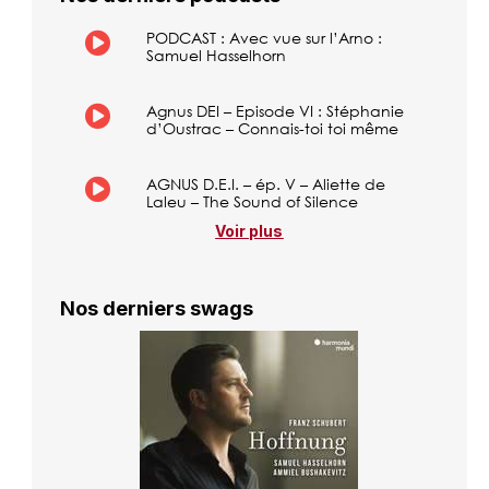
PODCAST : Avec vue sur l’Arno :
Samuel Hasselhorn
Agnus DEI – Episode VI : Stéphanie
d’Oustrac – Connais-toi toi même
AGNUS D.E.I. – ép. V – Aliette de
Laleu – The Sound of Silence
Voir plus
Nos derniers swags