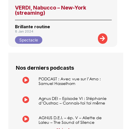
VERDI, Nabucco – New-York
(streaming)
Brillante routine
8 Jan 2024
Spectacle
Nos derniers podcasts
PODCAST : Avec vue sur l’Arno :
Samuel Hasselhorn
Agnus DEI – Episode VI : Stéphanie
d’Oustrac – Connais-toi toi même
AGNUS D.E.I. – ép. V – Aliette de
Laleu – The Sound of Silence