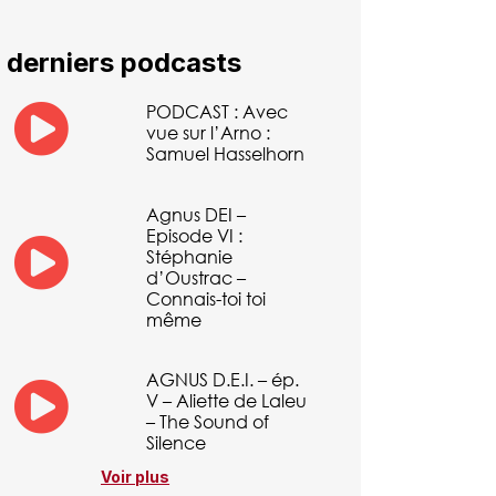
 derniers podcasts
PODCAST : Avec
vue sur l’Arno :
Samuel Hasselhorn
Agnus DEI –
Episode VI :
Stéphanie
d’Oustrac –
Connais-toi toi
même
AGNUS D.E.I. – ép.
V – Aliette de Laleu
– The Sound of
Silence
Voir plus