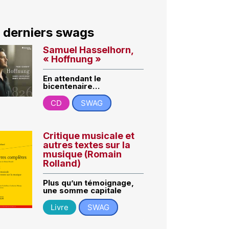
 derniers swags
Samuel Hasselhorn,
« Hoffnung »
En attendant le
bicentenaire…
CD
SWAG
Critique musicale et
autres textes sur la
musique (Romain
Rolland)
Plus qu’un témoignage,
une somme capitale
Livre
SWAG