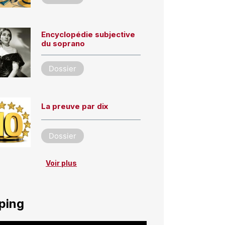
Encyclopédie subjective
du soprano
Dossier
La preuve par dix
Dossier
Voir plus
ping