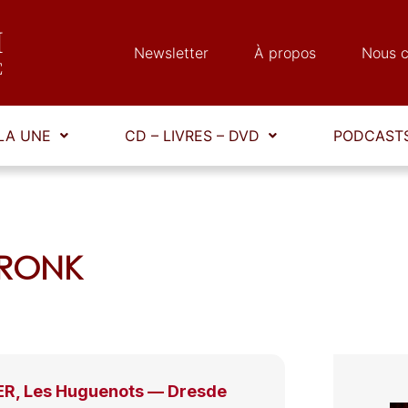
Newsletter
À propos
Nous c
LA UNE
CD – LIVRES – DVD
PODCASTS
 BRONK
R, Les Huguenots — Dresde