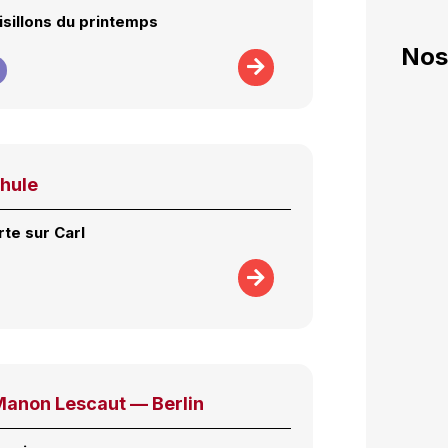
isillons du printemps
Nos
chule
rte sur Carl
Manon Lescaut — Berlin