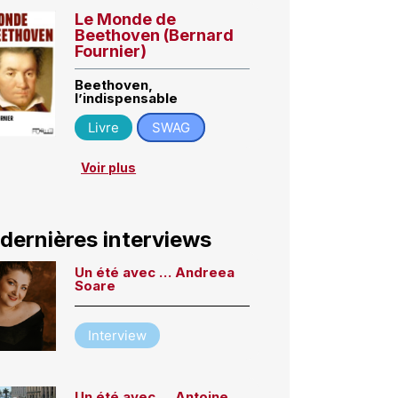
Le Monde de
Beethoven (Bernard
Fournier)
Beethoven,
l’indispensable
Livre
SWAG
Voir plus
 dernières interviews
Un été avec … Andreea
Soare
Interview
Un été avec … Antoine