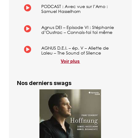
PODCAST : Avec vue sur l’Arno :
Samuel Hasselhorn
Agnus DEI – Episode VI : Stéphanie
d’Oustrac – Connais-toi toi même
AGNUS D.E.I. – ép. V – Aliette de
Laleu – The Sound of Silence
Voir plus
Nos derniers swags