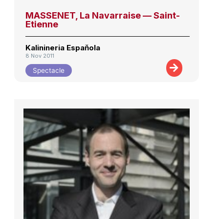
MASSENET, La Navarraise — Saint-
Etienne
Kalinineria Espaňola
8 Nov 2011
Spectacle