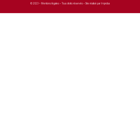
© 2023 –
Mentions légales
– Tous droits réservés – Site réalisé par Improba