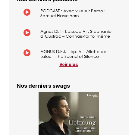
PODCAST : Avec vue sur l’Arno :
Samuel Hasselhorn
Agnus DEI – Episode VI : Stéphanie
d’Oustrac – Connais-toi toi même
AGNUS D.E.I. – ép. V – Aliette de
Laleu – The Sound of Silence
Voir plus
Nos derniers swags