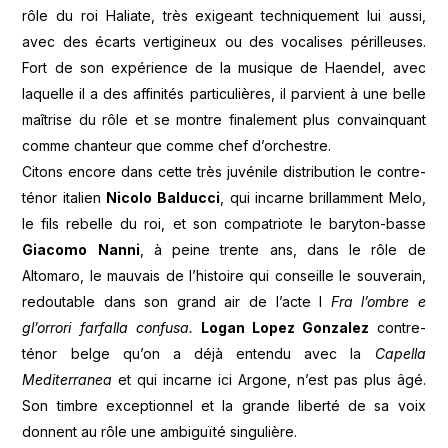
rôle du roi Haliate, très exigeant techniquement lui aussi,
avec des écarts vertigineux ou des vocalises périlleuses.
Fort de son expérience de la musique de Haendel, avec
laquelle il a des affinités particulières, il parvient à une belle
maîtrise du rôle et se montre finalement plus convainquant
comme chanteur que comme chef d’orchestre.
Citons encore dans cette très juvénile distribution le contre-
ténor italien
Nicolo
Balducci
, qui incarne brillamment Melo,
le fils rebelle du roi, et son compatriote le baryton-basse
Giacomo
Nanni
, à peine trente ans, dans le rôle de
Altomaro, le mauvais de l’histoire qui conseille le souverain,
redoutable dans son grand air de l’acte I
Fra
l’ombre
e
gl’orrori
farfalla
confusa.
Logan Lopez Gonzalez
contre-
ténor belge qu’on a déjà entendu avec la
Capella
Mediterranea
et qui incarne ici Argone, n’est pas plus âgé.
Son timbre exceptionnel et la grande liberté de sa voix
donnent au rôle une ambiguïté singulière.