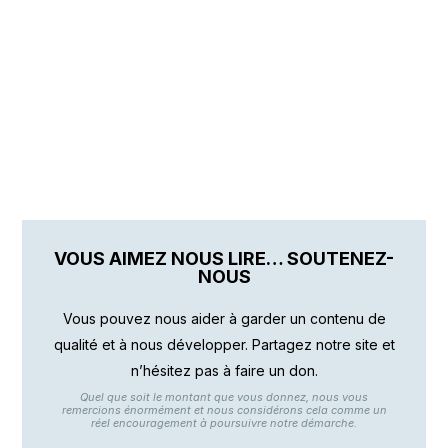
VOUS AIMEZ NOUS LIRE… SOUTENEZ-
NOUS
Vous pouvez nous aider à garder un contenu de
qualité et à nous développer. Partagez notre site et
n’hésitez pas à faire un don.
Quel que soit le montant que vous donnez, nous vous
remercions énormément et nous considérons cela comme un
réel encouragement à poursuivre notre démarche.