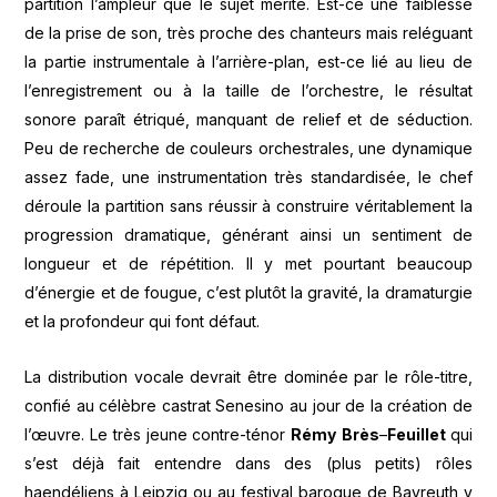
partition l’ampleur que le sujet mérite. Est-ce une faiblesse
de la prise de son, très proche des chanteurs mais reléguant
la partie instrumentale à l’arrière-plan, est-ce lié au lieu de
l’enregistrement ou à la taille de l’orchestre, le résultat
sonore paraît étriqué, manquant de relief et de séduction.
Peu de recherche de couleurs orchestrales, une dynamique
assez fade, une instrumentation très standardisée, le chef
déroule la partition sans réussir à construire véritablement la
progression dramatique, générant ainsi un sentiment de
longueur et de répétition. Il y met pourtant beaucoup
d’énergie et de fougue, c’est plutôt la gravité, la dramaturgie
et la profondeur qui font défaut.
La distribution vocale devrait être dominée par le rôle-titre,
confié au célèbre castrat Senesino au jour de la création de
l’œuvre. Le très jeune contre-ténor
Rémy
Brès
–
Feuillet
qui
s’est déjà fait entendre dans des (plus petits) rôles
haendéliens à Leipzig ou au festival baroque de Bayreuth y