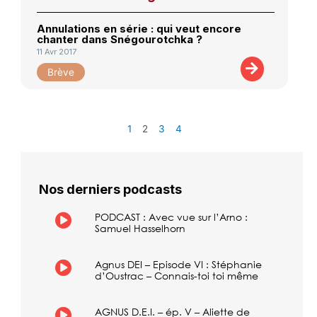
Annulations en série : qui veut encore
chanter dans Snégourotchka ?
11 Avr 2017
Brève
1
2
3
4
Nos derniers podcasts
PODCAST : Avec vue sur l’Arno :
Samuel Hasselhorn
Agnus DEI – Episode VI : Stéphanie
d’Oustrac – Connais-toi toi même
AGNUS D.E.I. – ép. V – Aliette de