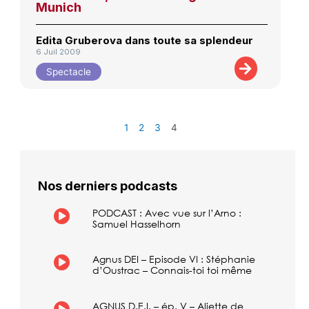
Munich
Edita Gruberova dans toute sa splendeur
6 Juil 2009
Spectacle
1
2
3
4
Nos derniers podcasts
PODCAST : Avec vue sur l’Arno :
Samuel Hasselhorn
Agnus DEI – Episode VI : Stéphanie
d’Oustrac – Connais-toi toi même
AGNUS D.E.I. – ép. V – Aliette de