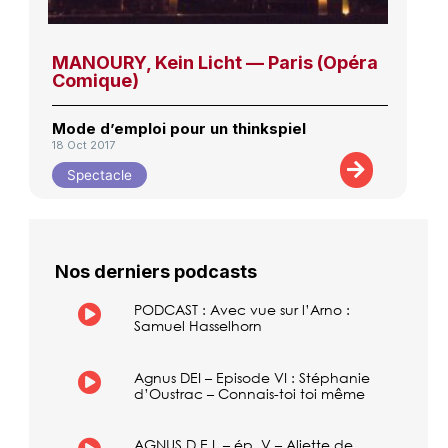
MANOURY, Kein Licht — Paris (Opéra
Comique)
Mode d’emploi pour un thinkspiel
18 Oct 2017
Spectacle
Nos derniers podcasts
PODCAST : Avec vue sur l’Arno :
Samuel Hasselhorn
Agnus DEI – Episode VI : Stéphanie
d’Oustrac – Connais-toi toi même
AGNUS D.E.I. – ép. V – Aliette de