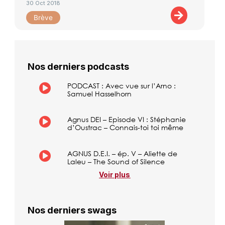
30 Oct 2018
Brève
Nos derniers podcasts
PODCAST : Avec vue sur l’Arno :
Samuel Hasselhorn
Agnus DEI – Episode VI : Stéphanie
d’Oustrac – Connais-toi toi même
AGNUS D.E.I. – ép. V – Aliette de
Laleu – The Sound of Silence
Voir plus
Nos derniers swags