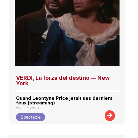
VERDI, La forza del destino — New
York
Quand Leontyne Price jetait ses derniers
feux (streaming)
22 Juin 2020
Spectacle