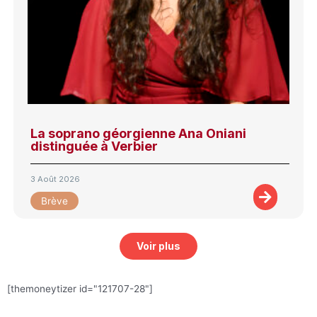
La soprano géorgienne Ana Oniani
distinguée à Verbier
3 Août 2026
Brève
Voir plus
[themoneytizer id="121707-28"]