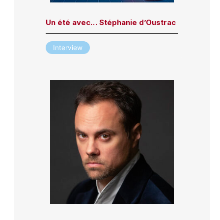
Un été avec… Stéphanie d’Oustrac
Interview