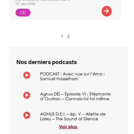
27 Jan 2018
CD
1
2
Nos derniers podcasts
PODCAST : Avec vue sur l’Arno :
Samuel Hasselhorn
Agnus DEI – Episode VI : Stéphanie
d’Oustrac – Connais-toi toi même
AGNUS D.E.I. – ép. V – Aliette de
Laleu – The Sound of Silence
Voir plus