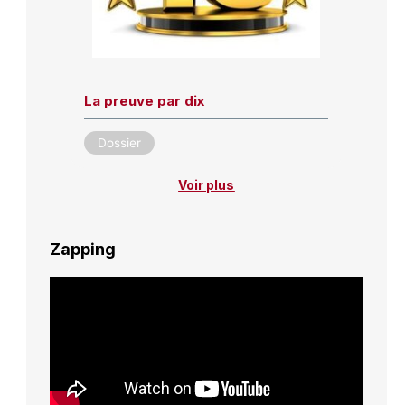
La preuve par dix
Dossier
Voir plus
Zapping